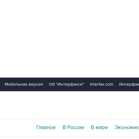
Мобильная версия
Об "Интерфаксе"
Interfax.com
Интерфак
Главное
В России
В мире
Экономик