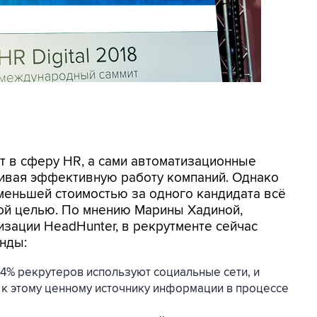
т в сферу HR, а сами автоматизационные
ивая эффективную работу компаний. Однако
 меньшей стоимостью за одного кандидата всё
ой целью. По мнению Марины Хадиной,
зации HeadHunter, в рекрутменте сейчас
нды:
и 84% рекрутеров используют социальные сети, и
 к этому ценному источнику информации в процессе