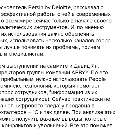
нователь Bersin by Deloitte, рассказал о
х эффективной работы с ней в современных
во всем мире сейчас только в начале своего
алитических инструментов. И, по мнению
 их использования важно обеспечить
ных, использовать несколько каналов сбора
бы лучше понимать их проблемы, причем
ым специалистам.
ем выступлении на саммите и Давид Ян,
иректоров группы компаний ABBYY. По его
 прибыльным, нужно использовать People
 комплекс технологий, который помогает
(опрос сотрудников, "информация из их
 наших сотрудников). Сейчас практически не
а нет цифрового следа: у продавца в
хгалтеров – 1С и так далее. При анализе этих
можно получить важные выводы, которые
 конфликтов и увольнений. Всё это поможет