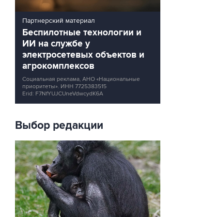
Партнерский материал
Беспилотные технологии и
ИИ на службе у
электросетевых объектов и
агрокомплексов
Социальная реклама, АНО «Национальные
приоритеты».
ИНН 7725383515
Erid: F7NfYUJCUneVdwcydK6A
Выбор редакции