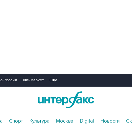
с-Россия
Финмаркет
Еще...
а
Спорт
Культура
Москва
Digital
Новости
С