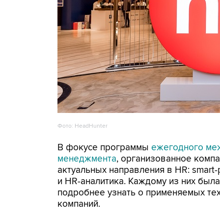
Фото: HeadHunter
В фокусе программы
ежегодного меж
менеджмента
, организованное комп
актуальных направления в HR: smart-
и HR-аналитика. Каждому из них был
подробнее узнать о применяемых тех
компаний.