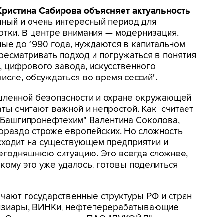
 Кристина Сабирова объясняет актуальность
нный и очень интересный период для
тки. В центре внимания — модернизация.
ные до 1990 года, нуждаются в капитальном
ресматривать подход и погружаться в понятия
 цифрового завода, искусственного
 числе, обсуждаться во время сессий".
шленной безопасности и охране окружающей
аты считают важной и непростой. Как считает
"Башгипронефтехим" Валентина Соколова,
гораздо строже европейских. Но сложность
исходит на существующем предприятии и
егодняшнюю ситуацию. Это всегда сложнее,
 кому это уже удалось, готовы поделиться
чают государственные структуры РФ и стран
ензиары, ВИНКи, нефтеперерабатывающие