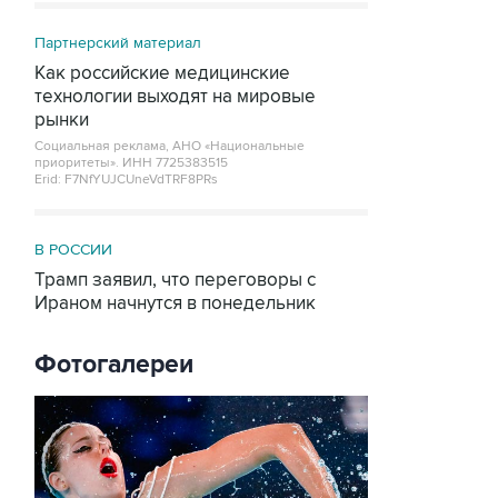
Партнерский материал
Как российские медицинские
технологии выходят на мировые
рынки
Социальная реклама, АНО «Национальные
приоритеты».
ИНН 7725383515
Erid: F7NfYUJCUneVdTRF8PRs
В РОССИИ
Трамп заявил, что переговоры с
Ираном начнутся в понедельник
Фотогалереи