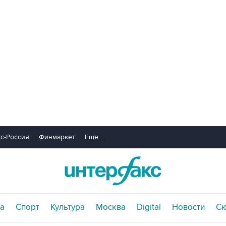
с-Россия
Финмаркет
Еще...
а
Спорт
Культура
Москва
Digital
Новости
С