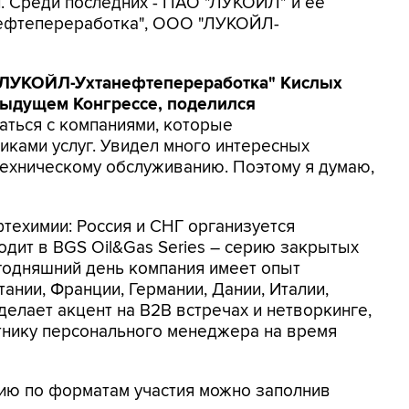
. Среди последних - ПАО "ЛУКОЙЛ" и ее
ефтепереработка", ООО "ЛУКОЙЛ-
 "ЛУКОЙЛ-Ухтанефтепереработка" Кислых
дыдущем Конгрессе, поделился
аться с компаниями, которые
иками услуг. Увидел много интересных
техническому обслуживанию. Поэтому я думаю,
техимии: Россия и СНГ организуется
одит в BGS Oil&Gas Series – серию закрытых
егодняшний день компания имеет опыт
ании, Франции, Германии, Дании, Италии,
 делает акцент на B2B встречах и нетворкинге,
тнику персонального менеджера на время
ию по форматам участия можно заполнив