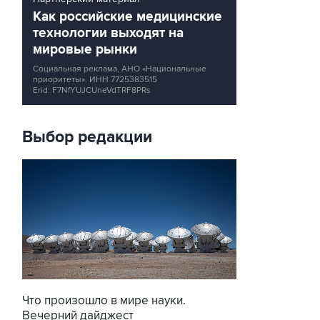
Как российские медицинские
технологии выходят на
мировые рынки
Социальная реклама, АНО «Национальные
приоритеты».
ИНН 7725383515
Erid: F7NfYUJCUneVdTRF8PRs
Выбор редакции
Что произошло в мире науки.
Вечерний дайджест