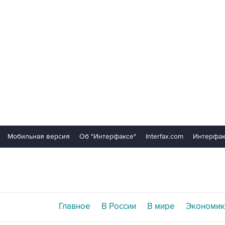
Мобильная версия
Об "Интерфаксе"
Interfax.com
Интерфак
Главное
В России
В мире
Экономик