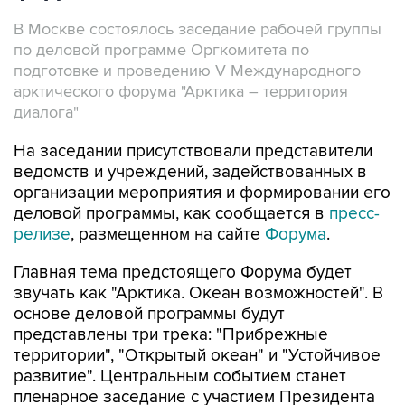
В Москве состоялось заседание рабочей группы
по деловой программе Оргкомитета по
подготовке и проведению V Международного
арктического форума "Арктика – территория
диалога"
На заседании присутствовали представители
ведомств и учреждений, задействованных в
организации мероприятия и формировании его
деловой программы, как сообщается в
пресс-
релизе
, размещенном на сайте
Форума
.
Главная тема предстоящего Форума будет
звучать как "Арктика. Океан возможностей". В
основе деловой программы будут
представлены три трека: "Прибрежные
территории", "Открытый океан" и "Устойчивое
развитие". Центральным событием станет
пленарное заседание с участием Президента