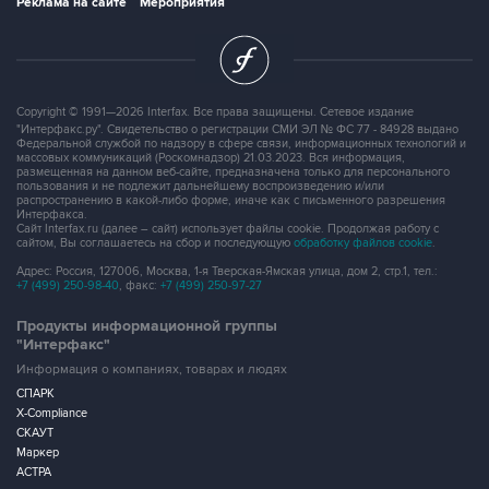
Реклама на сайте
Мероприятия
Copyright © 1991—2026 Interfax. Все права защищены. Сетевое издание
"Интерфакс.ру". Свидетельство о регистрации СМИ ЭЛ № ФС 77 - 84928 выдано
Федеральной службой по надзору в сфере связи, информационных технологий и
массовых коммуникаций (Роскомнадзор) 21.03.2023. Вся информация,
размещенная на данном веб-сайте, предназначена только для персонального
пользования и не подлежит дальнейшему воспроизведению и/или
распространению в какой-либо форме, иначе как с письменного разрешения
Интерфакса.
Сайт Interfax.ru (далее – сайт) использует файлы cookie. Продолжая работу с
сайтом, Вы соглашаетесь на сбор и последующую
обработку файлов cookie
.
Адрес: Россия, 127006, Москва, 1-я Тверская-Ямская улица, дом 2, стр.1, тел.:
+7 (499) 250-98-40
, факс:
+7 (499) 250-97-27
Продукты информационной группы
"Интерфакс"
Информация о компаниях, товарах и людях
СПАРК
X-Compliance
СКАУТ
Маркер
АСТРА