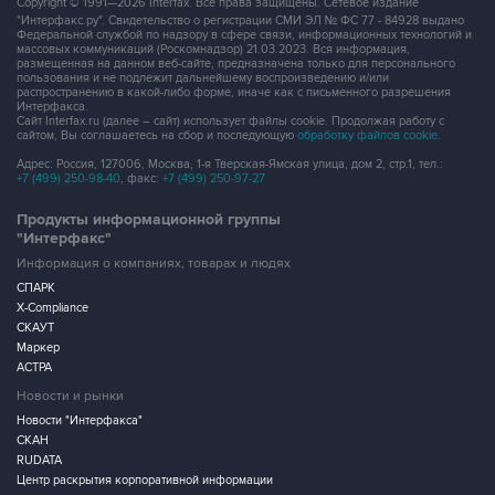
Copyright © 1991—2026 Interfax. Все права защищены. Сетевое издание
"Интерфакс.ру". Свидетельство о регистрации СМИ ЭЛ № ФС 77 - 84928 выдано
Федеральной службой по надзору в сфере связи, информационных технологий и
массовых коммуникаций (Роскомнадзор) 21.03.2023. Вся информация,
размещенная на данном веб-сайте, предназначена только для персонального
пользования и не подлежит дальнейшему воспроизведению и/или
распространению в какой-либо форме, иначе как с письменного разрешения
Интерфакса.
Сайт Interfax.ru (далее – сайт) использует файлы cookie. Продолжая работу с
сайтом, Вы соглашаетесь на сбор и последующую
обработку файлов cookie
.
Адрес: Россия, 127006, Москва, 1-я Тверская-Ямская улица, дом 2, стр.1, тел.:
+7 (499) 250-98-40
, факс:
+7 (499) 250-97-27
Продукты информационной группы
"Интерфакс"
Информация о компаниях, товарах и людях
СПАРК
X-Compliance
СКАУТ
Маркер
АСТРА
Новости и рынки
Новости "Интерфакса"
СКАН
RUDATA
Центр раскрытия корпоративной информации