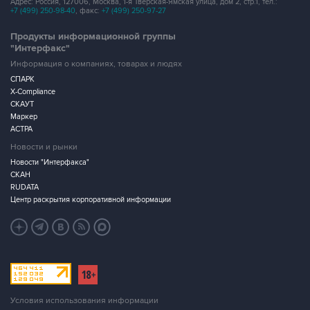
Адрес: Россия, 127006, Москва, 1-я Тверская-Ямская улица, дом 2, стр.1, тел.:
+7 (499) 250-98-40
, факс:
+7 (499) 250-97-27
Продукты информационной группы
"Интерфакс"
Информация о компаниях, товарах и людях
СПАРК
X-Compliance
СКАУТ
Маркер
АСТРА
Новости и рынки
Новости "Интерфакса"
СКАН
RUDATA
Центр раскрытия корпоративной информации
Условия использования информации