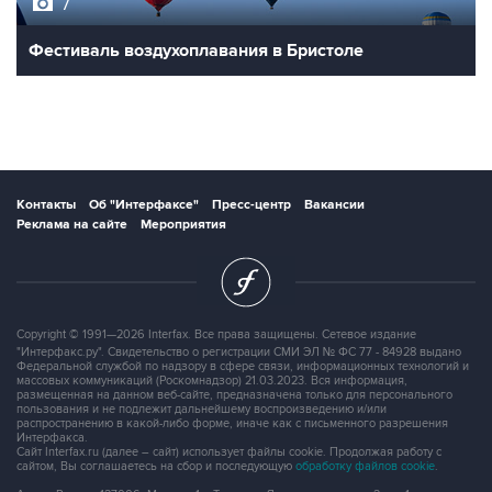
7
Фестиваль воздухоплавания в Бристоле
Контакты
Об "Интерфаксе"
Пресс-центр
Вакансии
Реклама на сайте
Мероприятия
Copyright © 1991—2026 Interfax. Все права защищены. Сетевое издание
"Интерфакс.ру". Свидетельство о регистрации СМИ ЭЛ № ФС 77 - 84928 выдано
Федеральной службой по надзору в сфере связи, информационных технологий и
массовых коммуникаций (Роскомнадзор) 21.03.2023. Вся информация,
размещенная на данном веб-сайте, предназначена только для персонального
пользования и не подлежит дальнейшему воспроизведению и/или
распространению в какой-либо форме, иначе как с письменного разрешения
Интерфакса.
Сайт Interfax.ru (далее – сайт) использует файлы cookie. Продолжая работу с
сайтом, Вы соглашаетесь на сбор и последующую
обработку файлов cookie
.