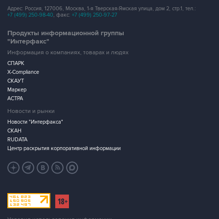
Адрес: Россия, 127006, Москва, 1-я Тверская-Ямская улица, дом 2, стр.1, тел.:
+7 (499) 250-98-40
, факс:
+7 (499) 250-97-27
Продукты информационной группы
"Интерфакс"
Информация о компаниях, товарах и людях
СПАРК
X-Compliance
СКАУТ
Маркер
АСТРА
Новости и рынки
Новости "Интерфакса"
СКАН
RUDATA
Центр раскрытия корпоративной информации