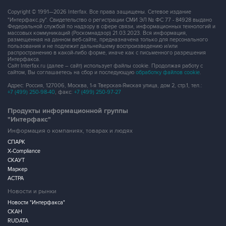
Copyright © 1991—2026 Interfax. Все права защищены. Сетевое издание
"Интерфакс.ру". Свидетельство о регистрации СМИ ЭЛ № ФС 77 - 84928 выдано
Федеральной службой по надзору в сфере связи, информационных технологий и
массовых коммуникаций (Роскомнадзор) 21.03.2023. Вся информация,
размещенная на данном веб-сайте, предназначена только для персонального
пользования и не подлежит дальнейшему воспроизведению и/или
распространению в какой-либо форме, иначе как с письменного разрешения
Интерфакса.
Сайт Interfax.ru (далее – сайт) использует файлы cookie. Продолжая работу с
сайтом, Вы соглашаетесь на сбор и последующую
обработку файлов cookie
.
Адрес: Россия, 127006, Москва, 1-я Тверская-Ямская улица, дом 2, стр.1, тел.:
+7 (499) 250-98-40
, факс:
+7 (499) 250-97-27
Продукты информационной группы
"Интерфакс"
Информация о компаниях, товарах и людях
СПАРК
X-Compliance
СКАУТ
Маркер
АСТРА
Новости и рынки
Новости "Интерфакса"
СКАН
RUDATA