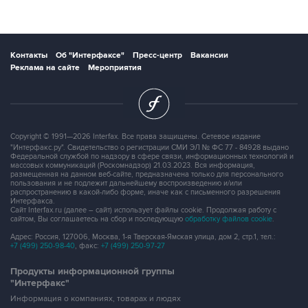
Контакты
Об "Интерфаксе"
Пресс-центр
Вакансии
Реклама на сайте
Мероприятия
Copyright © 1991—2026 Interfax. Все права защищены. Сетевое издание
"Интерфакс.ру". Свидетельство о регистрации СМИ ЭЛ № ФС 77 - 84928 выдано
Федеральной службой по надзору в сфере связи, информационных технологий и
массовых коммуникаций (Роскомнадзор) 21.03.2023. Вся информация,
размещенная на данном веб-сайте, предназначена только для персонального
пользования и не подлежит дальнейшему воспроизведению и/или
распространению в какой-либо форме, иначе как с письменного разрешения
Интерфакса.
Сайт Interfax.ru (далее – сайт) использует файлы cookie. Продолжая работу с
сайтом, Вы соглашаетесь на сбор и последующую
обработку файлов cookie
.
Адрес: Россия, 127006, Москва, 1-я Тверская-Ямская улица, дом 2, стр.1, тел.:
+7 (499) 250-98-40
, факс:
+7 (499) 250-97-27
Продукты информационной группы
"Интерфакс"
Информация о компаниях, товарах и людях