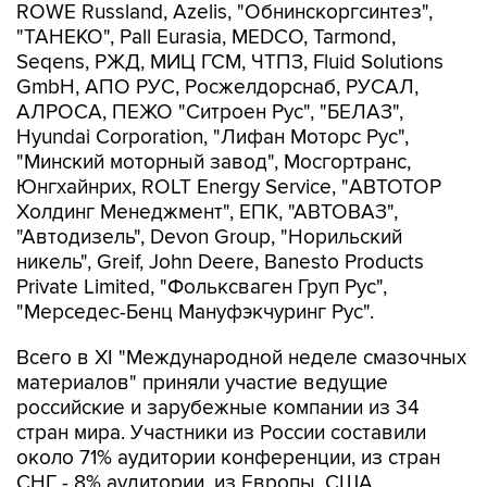
ROWE Russland, Azelis, "Обнинскоргсинтез",
"ТАНЕКО", Pall Eurasia, MEDCO, Tarmond,
Seqens, РЖД, МИЦ ГСМ, ЧТПЗ, Fluid Solutions
GmbH, АПО РУС, Росжелдорснаб, РУСАЛ,
АЛРОСА, ПЕЖО "Ситроен Рус", "БЕЛАЗ",
Hyundai Corporation, "Лифан Моторс Рус",
"Минский моторный завод", Мосгортранс,
Юнгхайнрих, ROLT Energy Service, "АВТОТОР
Холдинг Менеджмент", ЕПК, "АВТОВАЗ",
"Автодизель", Devon Group, "Норильский
никель", Greif, John Deere, Banesto Products
Private Limited, "Фольксваген Груп Рус",
"Мерседес-Бенц Мануфэкчуринг Рус".
Всего в XI "Международной неделе смазочных
материалов" приняли участие ведущие
российские и зарубежные компании из 34
стран мира. Участники из России составили
около 71% аудитории конференции, из стран
СНГ - 8% аудитории, из Европы, США,