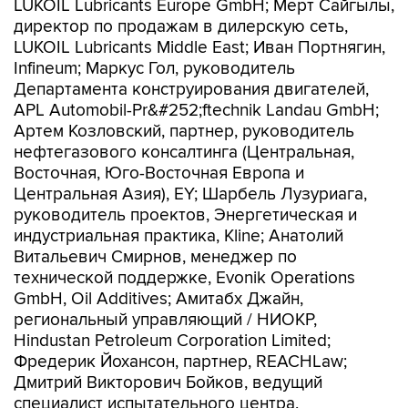
LUKOIL Lubricants Europe GmbH; Мерт Сайгылы,
директор по продажам в дилерскую сеть,
LUKOIL Lubricants Middle East; Иван Портнягин,
Infineum; Маркус Гол, руководитель
Департамента конструирования двигателей,
APL Automobil-Pr&#252;ftechnik Landau GmbH;
Артем Козловский, партнер, руководитель
нефтегазового консалтинга (Центральная,
Восточная, Юго-Восточная Европа и
Центральная Азия), EY; Шарбель Лузуриага,
руководитель проектов, Энергетическая и
индустриальная практика, Kline; Анатолий
Витальевич Смирнов, менеджер по
технической поддержке, Evonik Operations
GmbH, Oil Additives; Амитабх Джайн,
региональный управляющий / НИОКР,
Hindustan Petroleum Corporation Limited;
Фредерик Йохансон, партнер, REACHLaw;
Дмитрий Викторович Бойков, ведущий
специалист испытательного центра,