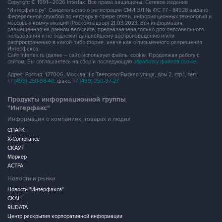
Copyright © 1991—2026 Interfax. Все права защищены. Сетевое издание
"Интерфакс.ру". Свидетельство о регистрации СМИ ЭЛ № ФС 77 - 84928 выдано
Федеральной службой по надзору в сфере связи, информационных технологий и
массовых коммуникаций (Роскомнадзор) 21.03.2023. Вся информация,
размещенная на данном веб-сайте, предназначена только для персонального
пользования и не подлежит дальнейшему воспроизведению и/или
распространению в какой-либо форме, иначе как с письменного разрешения
Интерфакса.
Сайт Interfax.ru (далее – сайт) использует файлы cookie. Продолжая работу с
сайтом, Вы соглашаетесь на сбор и последующую
обработку файлов cookie
.
Адрес: Россия, 127006, Москва, 1-я Тверская-Ямская улица, дом 2, стр.1, тел.:
+7 (499) 250-98-40
, факс:
+7 (499) 250-97-27
Продукты информационной группы
"Интерфакс"
Информация о компаниях, товарах и людях
СПАРК
X-Compliance
СКАУТ
Маркер
АСТРА
Новости и рынки
Новости "Интерфакса"
СКАН
RUDATA
Центр раскрытия корпоративной информации