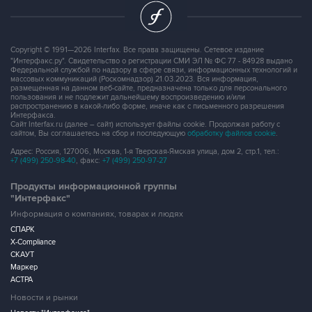
Copyright © 1991—2026 Interfax. Все права защищены. Сетевое издание
"Интерфакс.ру". Свидетельство о регистрации СМИ ЭЛ № ФС 77 - 84928 выдано
Федеральной службой по надзору в сфере связи, информационных технологий и
массовых коммуникаций (Роскомнадзор) 21.03.2023. Вся информация,
размещенная на данном веб-сайте, предназначена только для персонального
пользования и не подлежит дальнейшему воспроизведению и/или
распространению в какой-либо форме, иначе как с письменного разрешения
Интерфакса.
Сайт Interfax.ru (далее – сайт) использует файлы cookie. Продолжая работу с
сайтом, Вы соглашаетесь на сбор и последующую
обработку файлов cookie
.
Адрес: Россия, 127006, Москва, 1-я Тверская-Ямская улица, дом 2, стр.1, тел.:
+7 (499) 250-98-40
, факс:
+7 (499) 250-97-27
Продукты информационной группы
"Интерфакс"
Информация о компаниях, товарах и людях
СПАРК
X-Compliance
СКАУТ
Маркер
АСТРА
Новости и рынки