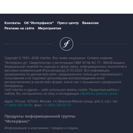
Контакты
Об "Интерфаксе"
Пресс-центр
Вакансии
Реклама на сайте
Мероприятия
Copyright © 1991—2026 Interfax. Все права защищены. Сетевое издание
"Интерфакс.ру". Свидетельство о регистрации СМИ ЭЛ № ФС 77 - 84928 выдано
Федеральной службой по надзору в сфере связи, информационных технологий и
массовых коммуникаций (Роскомнадзор) 21.03.2023. Вся информация,
размещенная на данном веб-сайте, предназначена только для персонального
пользования и не подлежит дальнейшему воспроизведению и/или
распространению в какой-либо форме, иначе как с письменного разрешения
Интерфакса.
Сайт Interfax.ru (далее – сайт) использует файлы cookie. Продолжая работу с
сайтом, Вы соглашаетесь на сбор и последующую
обработку файлов cookie
.
Адрес: Россия, 127006, Москва, 1-я Тверская-Ямская улица, дом 2, стр.1, тел.:
+7 (499) 250-98-40
, факс:
+7 (499) 250-97-27
Продукты информационной группы
"Интерфакс"
Информация о компаниях, товарах и людях