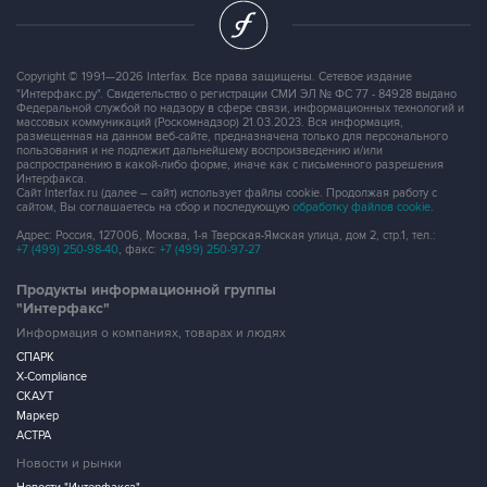
Copyright © 1991—2026 Interfax. Все права защищены. Сетевое издание
"Интерфакс.ру". Свидетельство о регистрации СМИ ЭЛ № ФС 77 - 84928 выдано
Федеральной службой по надзору в сфере связи, информационных технологий и
массовых коммуникаций (Роскомнадзор) 21.03.2023. Вся информация,
размещенная на данном веб-сайте, предназначена только для персонального
пользования и не подлежит дальнейшему воспроизведению и/или
распространению в какой-либо форме, иначе как с письменного разрешения
Интерфакса.
Сайт Interfax.ru (далее – сайт) использует файлы cookie. Продолжая работу с
сайтом, Вы соглашаетесь на сбор и последующую
обработку файлов cookie
.
Адрес: Россия, 127006, Москва, 1-я Тверская-Ямская улица, дом 2, стр.1, тел.:
+7 (499) 250-98-40
, факс:
+7 (499) 250-97-27
Продукты информационной группы
"Интерфакс"
Информация о компаниях, товарах и людях
СПАРК
X-Compliance
СКАУТ
Маркер
АСТРА
Новости и рынки