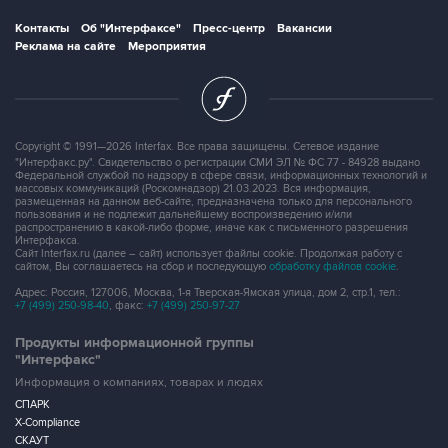
Контакты
Об "Интерфаксе"
Пресс-центр
Вакансии
Реклама на сайте
Мероприятия
Copyright © 1991—2026 Interfax. Все права защищены. Сетевое издание
"Интерфакс.ру". Свидетельство о регистрации СМИ ЭЛ № ФС 77 - 84928 выдано
Федеральной службой по надзору в сфере связи, информационных технологий и
массовых коммуникаций (Роскомнадзор) 21.03.2023. Вся информация,
размещенная на данном веб-сайте, предназначена только для персонального
пользования и не подлежит дальнейшему воспроизведению и/или
распространению в какой-либо форме, иначе как с письменного разрешения
Интерфакса.
Сайт Interfax.ru (далее – сайт) использует файлы cookie. Продолжая работу с
сайтом, Вы соглашаетесь на сбор и последующую
обработку файлов cookie
.
Адрес: Россия, 127006, Москва, 1-я Тверская-Ямская улица, дом 2, стр.1, тел.:
+7 (499) 250-98-40
, факс:
+7 (499) 250-97-27
Продукты информационной группы
"Интерфакс"
Информация о компаниях, товарах и людях
СПАРК
X-Compliance
СКАУТ