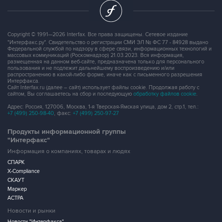
Copyright © 1991—2026 Interfax. Все права защищены. Сетевое издание
"Интерфакс.ру". Свидетельство о регистрации СМИ ЭЛ № ФС 77 - 84928 выдано
Федеральной службой по надзору в сфере связи, информационных технологий и
массовых коммуникаций (Роскомнадзор) 21.03.2023. Вся информация,
размещенная на данном веб-сайте, предназначена только для персонального
пользования и не подлежит дальнейшему воспроизведению и/или
распространению в какой-либо форме, иначе как с письменного разрешения
Интерфакса.
Сайт Interfax.ru (далее – сайт) использует файлы cookie. Продолжая работу с
сайтом, Вы соглашаетесь на сбор и последующую
обработку файлов cookie
.
Адрес: Россия, 127006, Москва, 1-я Тверская-Ямская улица, дом 2, стр.1, тел.:
+7 (499) 250-98-40
, факс:
+7 (499) 250-97-27
Продукты информационной группы
"Интерфакс"
Информация о компаниях, товарах и людях
СПАРК
X-Compliance
СКАУТ
Маркер
АСТРА
Новости и рынки
Новости "Интерфакса"