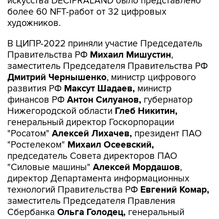
искусства DECIPRALAND было представлено
более 60 NFT-работ от 32 цифровых
художников.
В ЦИПР-2022 приняли участие Председатель
Правительства РФ
Михаил Мишустин
,
заместитель Председателя Правительства РФ
Дмитрий Чернышенко
, министр цифрового
развития РФ
Максут Шадаев,
министр
финансов РФ
Антон Силуанов,
губернатор
Нижегородской области
Глеб Никитин,
генеральный директор Госкорпорации
"Росатом"
Алексей Лихачев,
президент ПАО
"Ростелеком"
Михаил Осеевский,
председатель Совета директоров ПАО
"Силовые машины"
Алексей Мордашов
,
директор Департамента информационных
технологий Правительства РФ
Евгений Комар,
заместитель Председателя Правления
Сбербанка
Ольга Голодец,
генеральный