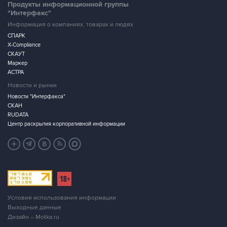
Продукты информационной группы
"Интерфакс"
Информация о компаниях, товарах и людях
СПАРК
X-Compliance
СКАУТ
Маркер
АСТРА
Новости и рынки
Новости "Интерфакса"
СКАН
RUDATA
Центр раскрытия корпоративной информации
Условия использования информации
Выходные данные
Дизайн – Motka.ru