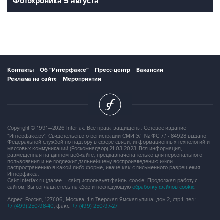
Фотохроника 5 августа
Контакты
Об "Интерфаксе"
Пресс-центр
Вакансии
Реклама на сайте
Мероприятия
Copyright © 1991—2026 Interfax. Все права защищены. Сетевое издание
"Интерфакс.ру". Свидетельство о регистрации СМИ ЭЛ № ФС 77 - 84928 выдано
Федеральной службой по надзору в сфере связи, информационных технологий и
массовых коммуникаций (Роскомнадзор) 21.03.2023. Вся информация,
размещенная на данном веб-сайте, предназначена только для персонального
пользования и не подлежит дальнейшему воспроизведению и/или
распространению в какой-либо форме, иначе как с письменного разрешения
Интерфакса.
Сайт Interfax.ru (далее – сайт) использует файлы cookie. Продолжая работу с
сайтом, Вы соглашаетесь на сбор и последующую
обработку файлов cookie
.
Адрес: Россия, 127006, Москва, 1-я Тверская-Ямская улица, дом 2, стр.1, тел.:
+7 (499) 250-98-40
, факс:
+7 (499) 250-97-27