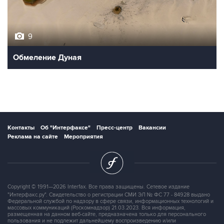
9
Обмеление Дуная
Контакты
Об "Интерфаксе"
Пресс-центр
Вакансии
Реклама на сайте
Мероприятия
Copyright © 1991—2026 Interfax. Все права защищены. Сетевое издание
"Интерфакс.ру". Свидетельство о регистрации СМИ ЭЛ № ФС 77 - 84928 выдано
Федеральной службой по надзору в сфере связи, информационных технологий и
массовых коммуникаций (Роскомнадзор) 21.03.2023. Вся информация,
размещенная на данном веб-сайте, предназначена только для персонального
пользования и не подлежит дальнейшему воспроизведению и/или