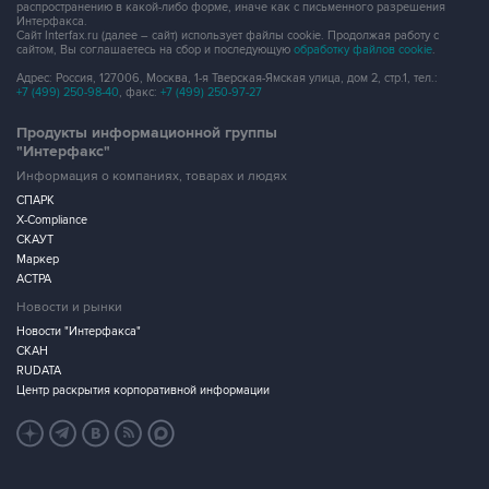
распространению в какой-либо форме, иначе как с письменного разрешения
Интерфакса.
Сайт Interfax.ru (далее – сайт) использует файлы cookie. Продолжая работу с
сайтом, Вы соглашаетесь на сбор и последующую
обработку файлов cookie
.
Адрес: Россия, 127006, Москва, 1-я Тверская-Ямская улица, дом 2, стр.1, тел.:
+7 (499) 250-98-40
, факс:
+7 (499) 250-97-27
Продукты информационной группы
"Интерфакс"
Информация о компаниях, товарах и людях
СПАРК
X-Compliance
СКАУТ
Маркер
АСТРА
Новости и рынки
Новости "Интерфакса"
СКАН
RUDATA
Центр раскрытия корпоративной информации