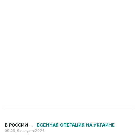
Промышленное предприятие в Самарской
области подверглось атаке БПЛА
Беспилотные технологии и ИИ на службе у
электросетевых объектов и агрокомплексов
Социальная реклама, АНО «Национальные приоритеты».
ИНН 7725383515 Erid: F7NfYUJCUneVdwcydK6A
Кабмин РФ разрешил до 1 июля 2027 года
импорт, выпуск и обращение бензина Евро 2,
Евро 3, Евро 4
В РОССИИ
ВОЕННАЯ ОПЕРАЦИЯ НА УКРАИНЕ
→
09:29, 9 августа 2026