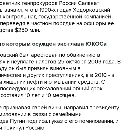
советник генпрокурора России Салават
 заявил, что в 1990-х годах Ходорковский
л контроль над государственной компанией
переведя в частном порядке на офшоры ее
дства $250 млн.
по которым осужден экс-глава ЮКОСа
овский был арестован по обвинению в
х и неуплате налогов 25 октября 2003 года. В
оду он был признан виновным в
честве и других преступлениях, а в 2010 - в
м хищении нефти и отмывании средств. С
 последующих обжалований общий срок
составил 10 лет и 10 месяцев.
не признавая своей вины, направил президенту
миловании в связи с семейными
ода Путин подписал указ о его помиловании, и
и покинул Россию.