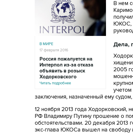
В нем 
Каримов
получи
ЮКОС, 
руково
Дела, 
В МИРЕ
17 февраля 2016
Ходорк
Россия пожалуется на
хищения
Интерпол из-за отказа
2005 г
объявить в розыск
мошенни
Ходорковского
крупно
Читать подробнее
учетом
заключения, назначенный ему судом, 
12 ноября 2013 года Ходорковский, 
РФ Владимиру Путину прошение о по
обстоятельствами. 20 декабря 2013 г
экс-глава ЮКОСа вышел на свободу 