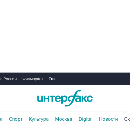
с-Россия
Финмаркет
Еще...
а
Спорт
Культура
Москва
Digital
Новости
С