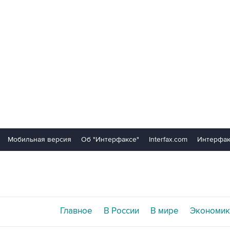
Мобильная версия
Об "Интерфаксе"
Interfax.com
Интерфак
Главное
В России
В мире
Экономик