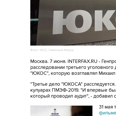
Фото: ТАСС, Савинцев Федор
Москва. 7 июня. INTERFAX.RU - Генп
расследовании третьего уголовного
"ЮКОС", которую возглавлял Михаил
"Третье дело "ЮКОСА" расследуется. 
кулуарах ПМЭФ-2019. "И впервые бы
который проводил аудит", - добавил о
31 мая
фильм