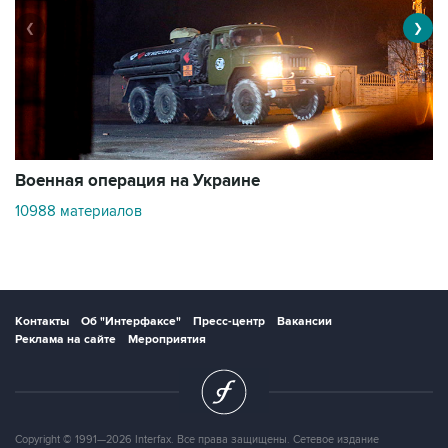
❮
❯
Военная операция на Украине
О
10988 материалов
3
Контакты
Об "Интерфаксе"
Пресс-центр
Вакансии
Реклама на сайте
Мероприятия
Copyright © 1991—2026 Interfax. Все права защищены. Сетевое издание