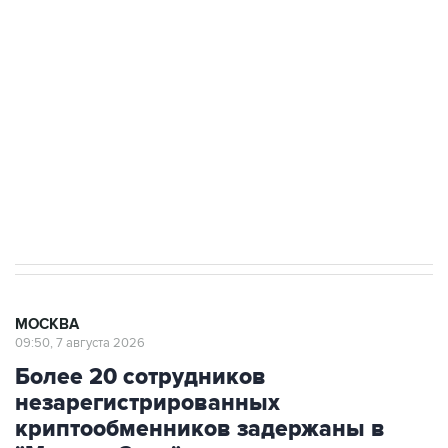
Росгвардии
Как российские медицинские технологии
выходят на мировые рынки
Социальная реклама, АНО «Национальные приоритеты».
ИНН 7725383515 Erid: F7NfYUJCUneVdTRF8PRs
Аксенов сообщил о четвертом погибшем в
результате атаки ВСУ на Крым
МОСКВА
09:50, 7 августа 2026
Более 20 сотрудников
незарегистрированных
криптообменников задержаны в