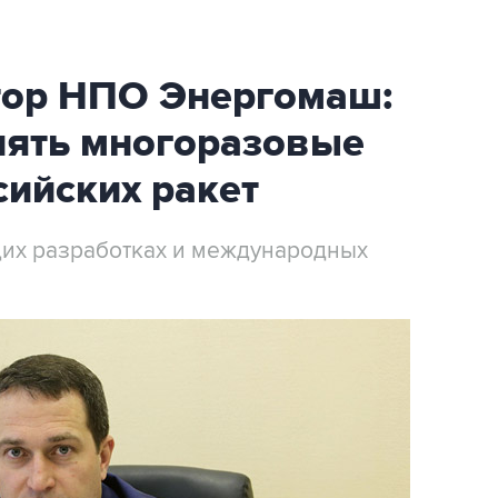
тор НПО Энергомаш:
лять многоразовые
сийских ракет
щих разработках и международных