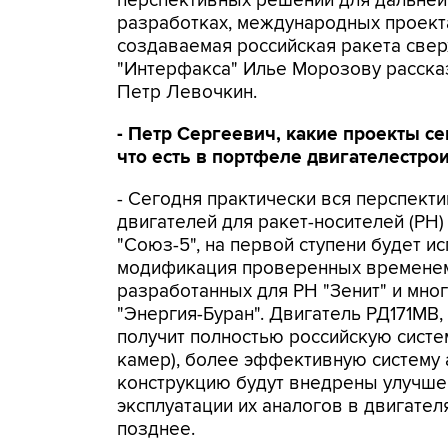
перспективных решений для дальней
разработках, международных проектах
создаваемая российская ракета свер
"Интерфакса" Илье Морозову расска
Петр Левочкин.
- Петр Сергеевич, какие проекты с
что есть в портфеле двигателестро
- Сегодня практически вся перспект
двигателей для ракет-носителей (РН) 
"Союз-5", на первой ступени будет и
модификация проверенных временем д
разработанных для РН "Зенит" и мно
"Энергия-Буран". Двигатель РД171МВ,
получит полностью российскую систе
камер), более эффективную систему 
конструкцию будут внедрены улучшен
эксплуатации их аналогов в двигател
позднее.