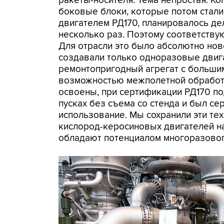
ракеты-носителя. Тема непростая. Ко
боковые блоки, которые потом стали
двигателем РД170, планировалось д
несколько раз. Поэтому соответству
Для отрасли это было абсолютно нов
создавали только одноразовые двига
ремонтопригодный агрегат с большим
возможностью межполетной обработк
освоены, при сертификации РД170 по
пусках без съема со стенда и был се
использование. Мы сохранили эти тех
кислород-керосиновых двигателей на 
обладают потенциалом многоразовог