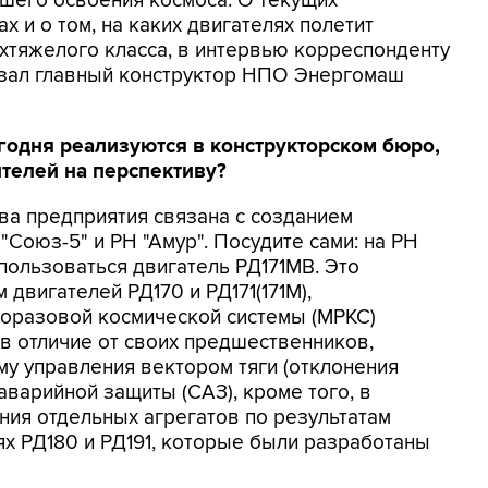
шего освоения космоса. О текущих
 и о том, на каких двигателях полетит
хтяжелого класса, в интервью корреспонденту
зал главный конструктор НПО Энергомаш
егодня реализуются в конструкторском бюро,
ителей на перспективу?
ива предприятия связана с созданием
"Союз-5" и РН "Амур". Посудите сами: на РН
спользоваться двигатель РД171МВ. Это
вигателей РД170 и РД171(171М),
горазовой космической системы (МРКС)
 в отличие от своих предшественников,
му управления вектором тяги (отклонения
аварийной защиты (САЗ), кроме того, в
ия отдельных агрегатов по результатам
ях РД180 и РД191, которые были разработаны