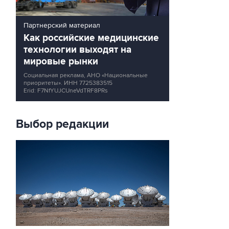
Партнерский материал
Как российские медицинские
технологии выходят на
мировые рынки
Социальная реклама, АНО «Национальные
приоритеты».
ИНН 7725383515
Erid: F7NfYUJCUneVdTRF8PRs
Выбор редакции