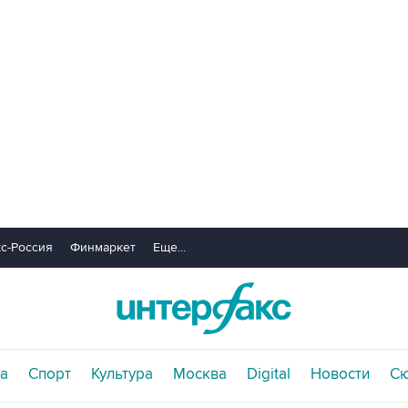
с-Россия
Финмаркет
Еще...
а
Спорт
Культура
Москва
Digital
Новости
С