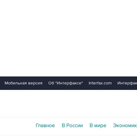
Мобильная версия
Об "Интерфаксе"
Interfax.com
Интерфак
Главное
В России
В мире
Экономик