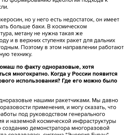
а по формированию идеологии подхода к
ли.
керосин, но у него есть недостаток, он имеет
лать больше баки. В космическом
тура, метану не нужна такая же
оду и в верхних ступенях ракет для дальних
годным. Поэтому в этом направлении работают
ую технику.
гомаш по факту одноразовые, хотя
ться многократно. Когда у России появится
ового использования? Где его можно было
 одноразовые нашими ракетчиками. Мы давно
оразовости применения, и могу сказать, что
работы под руководством генерального
ия и наземной космической инфраструктуры
 созданию демонстратора многоразовой