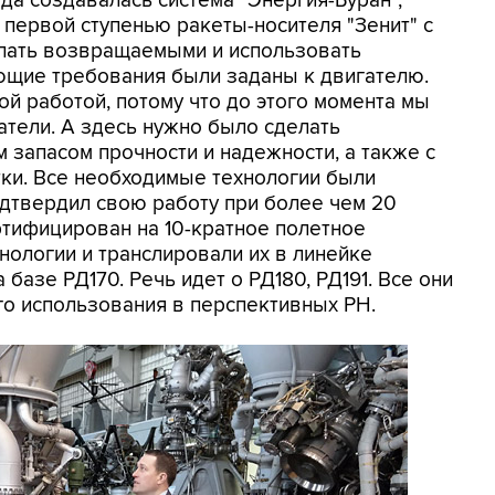
гда создавалась система "Энергия-Буран",
 первой ступенью ракеты-носителя "Зенит" с
елать возвращаемыми и использовать
ющие требования были заданы к двигателю.
ой работой, потому что до этого момента мы
тели. А здесь нужно было сделать
 запасом прочности и надежности, а также с
и. Все необходимые технологии были
дтвердил свою работу при более чем 20
ртифицирован на 10-кратное полетное
нологии и транслировали их в линейке
базе РД170. Речь идет о РД180, РД191. Все они
о использования в перспективных РН.