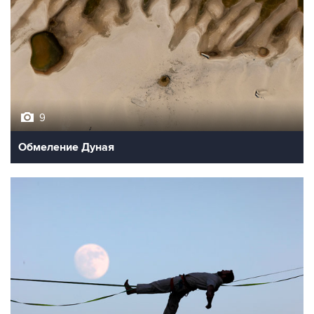
9
Обмеление Дуная