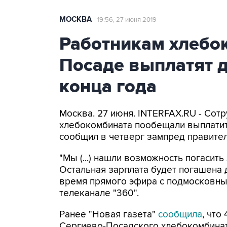
МОСКВА
19:56, 27 июня 2019
Работникам хлебо
Посаде выплатят д
конца года
Москва. 27 июня. INTERFAX.RU - Сот
хлебокомбината пообещали выплатить
сообщил в четверг зампред правите
"Мы (...) нашли возможность погасит
Остальная зарплата будет погашена д
время прямого эфира с подмосковн
телеканале "360".
Ранее "Новая газета"
сообщила
, что
Сергиево-Посадского хлебокомбинат