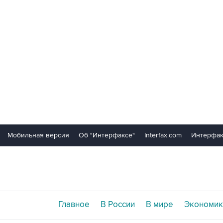
Мобильная версия
Об "Интерфаксе"
Interfax.com
Интерфак
Главное
В России
В мире
Экономик