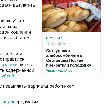
овали выплатить
факсу", что
ли из-за
новой компании
сти со сбытом
В РОССИИ
18 июня 2019
Сотрудники
Московской
хлебокомбината в
 отправился
Сергиевом Посаде
екратили
акцию,
прекратили голодовку
сть задержанной
Читать подробнее
 рублей
.
у невыплаты зарплаты работникам
выпуск
продукции.