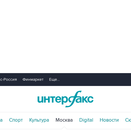
с-Россия
Финмаркет
Еще...
а
Спорт
Культура
Москва
Digital
Новости
С