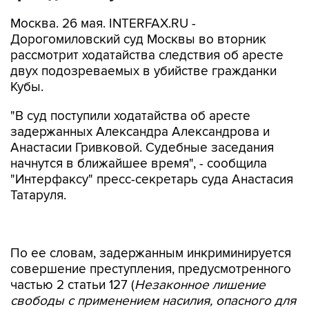
Москва. 26 мая. INTERFAX.RU -
Дорогомиловский суд Москвы во вторник
рассмотрит ходатайства следствия об аресте
двух подозреваемых в убийстве гражданки
Кубы.
"В суд поступили ходатайства об аресте
задержанных Александра Александрова и
Анастасии Гривковой. Судебные заседания
начнутся в ближайшее время", - сообщила
"Интерфаксу" пресс-секретарь суда Анастасия
Татаруля.
По ее словам, задержанным инкриминируется
совершение преступления, предусмотренного
частью 2 статьи 127 (
Незаконное лишение
свободы с применением насилия, опасного для
жизни
) и частью 2 статьи 163 УК РФ
(
Вымогательство
). Александрову также