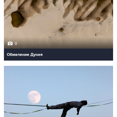
9
Обмеление Дуная