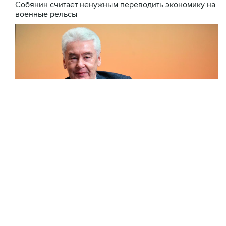
04 августа, 14:03
Сбиты четыре БПЛА, летевшие к Москве
04 августа, 12:26
В Москве завершили реставрацию Дома Мельникова
04 августа, 09:18
Воробьев сообщил о десяти пострадавших от БПЛА в
Чехове