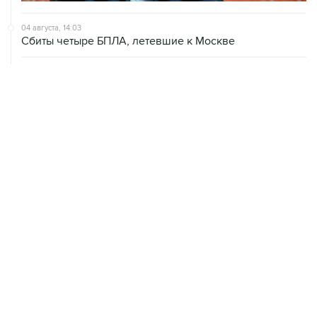
04 августа, 14:03
Сбиты четыре БПЛА, летевшие к Москве
04 августа, 12:26
В Москве завершили реставрацию Дома Мельникова
04 августа, 09:18
Воробьев сообщил о десяти пострадавших от БПЛА в
Чехове
ХРОНИКИ СОБЫТИЙ
❮
❯