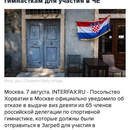
Фото: Jay L Clendenin/Getty Images
Москва. 7 августа. INTERFAX.RU - Посольство
Хорватии в Москве официально уведомило об
отказе в выдаче виз девяти из 65 членов
российской делегации по спортивной
гимнастике, которые должны были
отправиться в Загреб для участия в
чемпионате Европы. Об этом сообщает пресс-
служба Федерации гимнастики России.