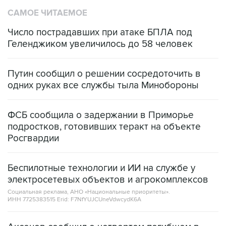
Число пострадавших при атаке БПЛА под
Геленджиком увеличилось до 58 человек
Путин сообщил о решении сосредоточить в
одних руках все службы тыла Минобороны
ФСБ сообщила о задержании в Приморье
подростков, готовивших теракт на объекте
Росгвардии
Беспилотные технологии и ИИ на службе у
электросетевых объектов и агрокомплексов
Социальная реклама, АНО «Национальные приоритеты».
ИНН 7725383515 Erid: F7NfYUJCUneVdwcydK6A
Аксенов сообщил о четвертом погибшем в
результате атаки ВСУ на Крым