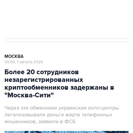
ИНН 7725383515 Erid: F7NfYUJCUneVdwcydK6A
Аксенов сообщил о четвертом погибшем в
результате атаки ВСУ на Крым
МОСКВА
09:50, 7 августа 2026
Более 20 сотрудников
незарегистрированных
криптообменников задержаны в
"Москва-Сити"
Через эти обменники украинские колл-центры
легализовывали деньги жертв телефонных
мошенников, заявили в ФСБ