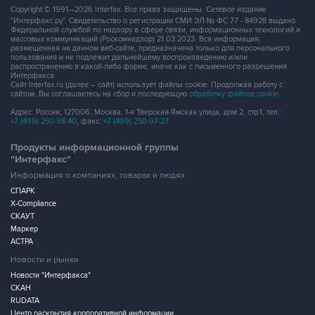
Copyright © 1991—2026 Interfax. Все права защищены. Сетевое издание
"Интерфакс.ру". Свидетельство о регистрации СМИ ЭЛ № ФС 77 - 84928 выдано
Федеральной службой по надзору в сфере связи, информационных технологий и
массовых коммуникаций (Роскомнадзор) 21.03.2023. Вся информация,
размещенная на данном веб-сайте, предназначена только для персонального
пользования и не подлежит дальнейшему воспроизведению и/или
распространению в какой-либо форме, иначе как с письменного разрешения
Интерфакса.
Сайт Interfax.ru (далее – сайт) использует файлы cookie. Продолжая работу с
сайтом, Вы соглашаетесь на сбор и последующую
обработку файлов cookie
.
Адрес: Россия, 127006, Москва, 1-я Тверская-Ямская улица, дом 2, стр.1, тел.:
+7 (499) 250-98-40
, факс:
+7 (499) 250-97-27
Продукты информационной группы
"Интерфакс"
Информация о компаниях, товарах и людях
СПАРК
X-Compliance
СКАУТ
Маркер
АСТРА
Новости и рынки
Новости "Интерфакса"
СКАН
RUDATA
Центр раскрытия корпоративной информации