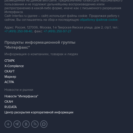
размещенная на данном веб-сайте, предназначена только для персонального
пользования и не подлежит дальнейшему воспроизведению и/или
распространению в какой-либо форме, иначе как с письменного разрешения
Интерфакса.
Сайт Interfax.ru (далее – сайт) использует файлы cookie. Продолжая работу с
сайтом, Вы соглашаетесь на сбор и последующую
обработку файлов cookie
.
Адрес: Россия, 127006, Москва, 1-я Тверская-Ямская улица, дом 2, стр.1, тел.:
+7 (499) 250-98-40
, факс:
+7 (499) 250-97-27
Продукты информационной группы
"Интерфакс"
Информация о компаниях, товарах и людях
СПАРК
X-Compliance
СКАУТ
Маркер
АСТРА
Новости и рынки
Новости "Интерфакса"
СКАН
RUDATA
Центр раскрытия корпоративной информации