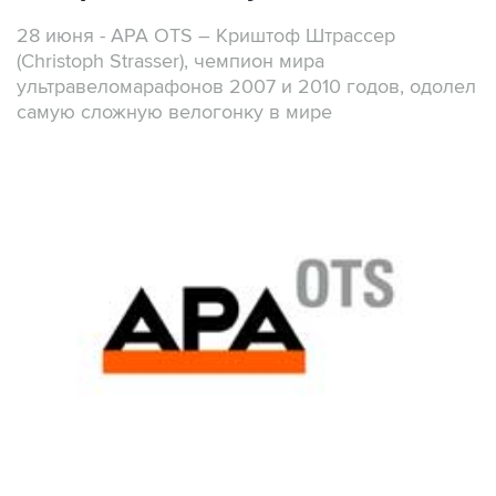
28 июня - APA OTS – Криштоф Штрассер
(Christoph Strasser), чемпион мира
ультравеломарафонов 2007 и 2010 годов, одолел
самую сложную велогонку в мире