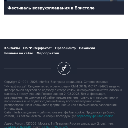
Фестиваль воздухоплавания в Бристоле
Контакты
Об "Интерфаксе"
Пресс-центр
Вакансии
Реклама на сайте
Мероприятия
Copyright © 1991—2026 Interfax. Все права защищены. Сетевое издание
"Интерфакс.ру". Свидетельство о регистрации СМИ ЭЛ № ФС 77 - 84928 выдано
Федеральной службой по надзору в сфере связи, информационных технологий и
массовых коммуникаций (Роскомнадзор) 21.03.2023. Вся информация,
размещенная на данном веб-сайте, предназначена только для персонального
пользования и не подлежит дальнейшему воспроизведению и/или
распространению в какой-либо форме, иначе как с письменного разрешения
Интерфакса.
Сайт Interfax.ru (далее – сайт) использует файлы cookie. Продолжая работу с
сайтом, Вы соглашаетесь на сбор и последующую
обработку файлов cookie
.
Адрес: Россия, 127006, Москва, 1-я Тверская-Ямская улица, дом 2, стр.1, тел.:
+7 (499) 250-98-40
, факс:
+7 (499) 250-97-27