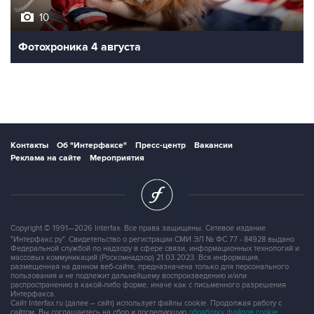
10
Фотохроника 4 августа
Контакты
Об "Интерфаксе"
Пресс-центр
Вакансии
Реклама на сайте
Мероприятия
Copyright © 1991—2026 Interfax. Все права защищены. Сетевое издание
"Интерфакс.ру". Свидетельство о регистрации СМИ ЭЛ № ФС 77 - 84928 выдано
Федеральной службой по надзору в сфере связи, информационных технологий и
массовых коммуникаций (Роскомнадзор) 21.03.2023. Вся информация,
размещенная на данном веб-сайте, предназначена только для персонального
пользования и не подлежит дальнейшему воспроизведению и/или
распространению в какой-либо форме, иначе как с письменного разрешения
Интерфакса.
Сайт Interfax.ru (далее – сайт) использует файлы cookie. Продолжая работу с
сайтом, Вы соглашаетесь на сбор и последующую
обработку файлов cookie
.