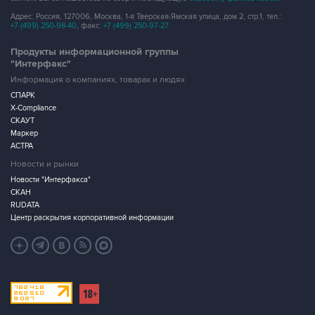
Адрес: Россия, 127006, Москва, 1-я Тверская-Ямская улица, дом 2, стр.1, тел.:
+7 (499) 250-98-40
, факс:
+7 (499) 250-97-27
Продукты информационной группы
"Интерфакс"
Информация о компаниях, товарах и людях
СПАРК
X-Compliance
СКАУТ
Маркер
АСТРА
Новости и рынки
Новости "Интерфакса"
СКАН
RUDATA
Центр раскрытия корпоративной информации