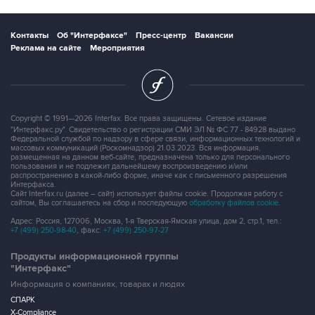
Контакты
Об "Интерфаксе"
Пресс-центр
Вакансии
Реклама на сайте
Мероприятия
Copyright © 1991—2026 Interfax. Все права защищены. Сетевое издание
"Интерфакс.ру". Свидетельство о регистрации СМИ ЭЛ № ФС 77 - 84928 выдано
Федеральной службой по надзору в сфере связи, информационных технологий и
массовых коммуникаций (Роскомнадзор) 21.03.2023. Вся информация,
размещенная на данном веб-сайте, предназначена только для персонального
пользования и не подлежит дальнейшему воспроизведению и/или
распространению в какой-либо форме, иначе как с письменного разрешения
Интерфакса.
Сайт Interfax.ru (далее – сайт) использует файлы cookie. Продолжая работу с
сайтом, Вы соглашаетесь на сбор и последующую
обработку файлов cookie
.
Адрес: Россия, 127006, Москва, 1-я Тверская-Ямская улица, дом 2, стр.1, тел.:
+7 (499) 250-98-40
, факс:
+7 (499) 250-97-27
Продукты информационной группы
"Интерфакс"
Информация о компаниях, товарах и людях
СПАРК
X-Compliance