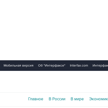
Мобильная версия
Об "Интерфаксе"
Interfax.com
Интерфак
Главное
В России
В мире
Экономик