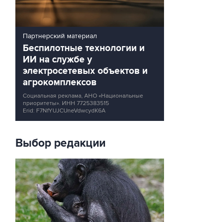
Партнерский материал
Беспилотные технологии и
ИИ на службе у
электросетевых объектов и
агрокомплексов
Социальная реклама, АНО «Национальные
приоритеты».
ИНН 7725383515
Erid: F7NfYUJCUneVdwcydK6A
Выбор редакции