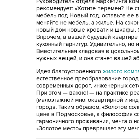
Руководитель отдела маркетинга ко
рекомендует: «Хотите перемен? Не с
мебель под Новый год, оставьте ее 
меняйте не мебель, а жилье. На сэк
новый дом новые кровати и шкафы, 
Впрочем, в вашей будущей квартире
кухонный гарнитур. Удивительно, но 
Вместительная кладовая в цокольном
нужных вещей, и она станет вашей а
Идея благоустроенного
жилого компл
естественное преобразование города
современных дорог, инженерных сете
При этом — важно! — на практике р
(малоэтажной многоквартирной и инд
города. Таким образом, «Золотое со
цене в Подмосковье, а философия с
гармоничного проживания, мечта о н
«Золотое место» превращает эту меч