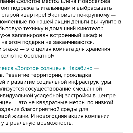
мпании «Золотое место» Елена Новоселова
тоит подражать итальянцам и выбрасывать
в старой квартире! Экономьте по-крупному —
ономленные по нашей акции деньги вы купите в
бытовую технику и домашний кинотеатр.
 уже запланирован встроенный шкаф и
и на этом подарки не заканчиваются.
 этаже — это целая комната для хранения
бсолютно бесплатно!»
екса «Золотое солнце» в Нахабино
—
. Развитие территории, прокладка
й и развитие социальной инфраструктуры.
еализуется сосуществование смешанной
ивидуальной усадебной) застройки в центре
лнце» — это не квадратные метры по низкой
оздания благоприятной среды для
овой жизни. И новогодняя акция компании
ту в реальную возможность.