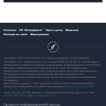
Контакты
Об "Интерфаксе"
Пресс-центр
Вакансии
Реклама на сайте
Мероприятия
Copyright © 1991—2026 Interfax. Все права защищены. Сетевое издание
"Интерфакс.ру". Свидетельство о регистрации СМИ ЭЛ № ФС 77 - 84928 выдано
Федеральной службой по надзору в сфере связи, информационных технологий и
массовых коммуникаций (Роскомнадзор) 21.03.2023. Вся информация,
размещенная на данном веб-сайте, предназначена только для персонального
пользования и не подлежит дальнейшему воспроизведению и/или
распространению в какой-либо форме, иначе как с письменного разрешения
Интерфакса.
Сайт Interfax.ru (далее – сайт) использует файлы cookie. Продолжая работу с
сайтом, Вы соглашаетесь на сбор и последующую
обработку файлов cookie
.
Адрес: Россия, 127006, Москва, 1-я Тверская-Ямская улица, дом 2, стр.1, тел.:
+7 (499) 250-98-40
, факс:
+7 (499) 250-97-27
Продукты информационной группы