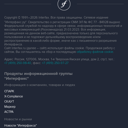
Copyright © 1991—2026 Interfax. Все права защищены. Сетевое издание
"Интерфакс.ру". Свидетельство о регистрации СМИ ЭЛ № ФС 77 - 84928 выдано
Федеральной службой по надзору в сфере связи, информационных технологий и
массовых коммуникаций (Роскомнадзор) 21.03.2023. Вся информация,
размещенная на данном веб-сайте, предназначена только для персонального
пользования и не подлежит дальнейшему воспроизведению и/или
распространению в какой-либо форме, иначе как с письменного разрешения
Интерфакса.
Сайт Interfax.ru (далее – сайт) использует файлы cookie. Продолжая работу с
сайтом, Вы соглашаетесь на сбор и последующую
обработку файлов cookie
.
Адрес: Россия, 127006, Москва, 1-я Тверская-Ямская улица, дом 2, стр.1, тел.:
+7 (499) 250-98-40
, факс:
+7 (499) 250-97-27
Продукты информационной группы
"Интерфакс"
Информация о компаниях, товарах и людях
СПАРК
X-Compliance
СКАУТ
Маркер
АСТРА
Новости и рынки
Новости "Интерфакса"