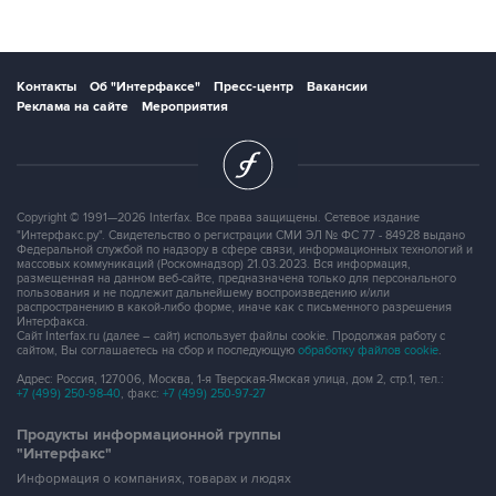
Контакты
Об "Интерфаксе"
Пресс-центр
Вакансии
Реклама на сайте
Мероприятия
Copyright © 1991—2026 Interfax. Все права защищены. Сетевое издание
"Интерфакс.ру". Свидетельство о регистрации СМИ ЭЛ № ФС 77 - 84928 выдано
Федеральной службой по надзору в сфере связи, информационных технологий и
массовых коммуникаций (Роскомнадзор) 21.03.2023. Вся информация,
размещенная на данном веб-сайте, предназначена только для персонального
пользования и не подлежит дальнейшему воспроизведению и/или
распространению в какой-либо форме, иначе как с письменного разрешения
Интерфакса.
Сайт Interfax.ru (далее – сайт) использует файлы cookie. Продолжая работу с
сайтом, Вы соглашаетесь на сбор и последующую
обработку файлов cookie
.
Адрес: Россия, 127006, Москва, 1-я Тверская-Ямская улица, дом 2, стр.1, тел.:
+7 (499) 250-98-40
, факс:
+7 (499) 250-97-27
Продукты информационной группы
"Интерфакс"
Информация о компаниях, товарах и людях