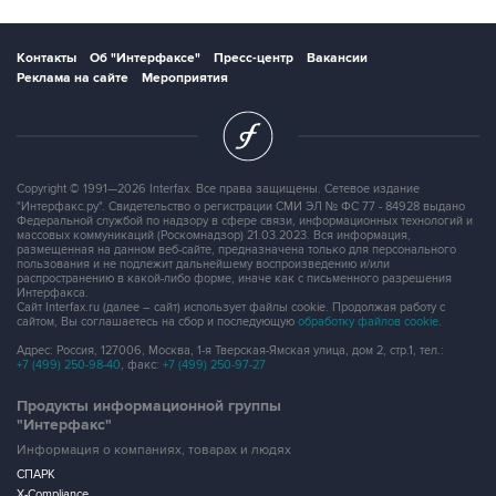
Контакты
Об "Интерфаксе"
Пресс-центр
Вакансии
Реклама на сайте
Мероприятия
Copyright © 1991—2026 Interfax. Все права защищены. Сетевое издание
"Интерфакс.ру". Свидетельство о регистрации СМИ ЭЛ № ФС 77 - 84928 выдано
Федеральной службой по надзору в сфере связи, информационных технологий и
массовых коммуникаций (Роскомнадзор) 21.03.2023. Вся информация,
размещенная на данном веб-сайте, предназначена только для персонального
пользования и не подлежит дальнейшему воспроизведению и/или
распространению в какой-либо форме, иначе как с письменного разрешения
Интерфакса.
Сайт Interfax.ru (далее – сайт) использует файлы cookie. Продолжая работу с
сайтом, Вы соглашаетесь на сбор и последующую
обработку файлов cookie
.
Адрес: Россия, 127006, Москва, 1-я Тверская-Ямская улица, дом 2, стр.1, тел.:
+7 (499) 250-98-40
, факс:
+7 (499) 250-97-27
Продукты информационной группы
"Интерфакс"
Информация о компаниях, товарах и людях
СПАРК
X-Compliance