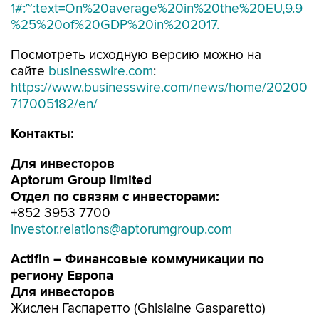
1#:~:text=On%20average%20in%20the%20EU,9.9
%25%20of%20GDP%20in%202017.
Посмотреть исходную версию можно на
сайте
businesswire.com
:
https://www.businesswire.com/news/home/20200
717005182/en/
Контакты
:
Для инвесторов
Aptorum
Group
limited
Отдел по связям с инвесторами:
+852 3953 7700
investor.relations@aptorumgroup.com
Actifin
– Финансовые коммуникации по
региону Европа
Для инвесторов
Жислен Гаспаретто (Ghislaine Gasparetto)