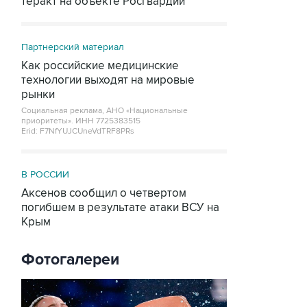
теракт на объекте Росгвардии
Партнерский материал
Как российские медицинские
технологии выходят на мировые
рынки
Социальная реклама, АНО «Национальные
приоритеты».
ИНН 7725383515
Erid: F7NfYUJCUneVdTRF8PRs
В РОССИИ
Аксенов сообщил о четвертом
погибшем в результате атаки ВСУ на
Крым
Фотогалереи