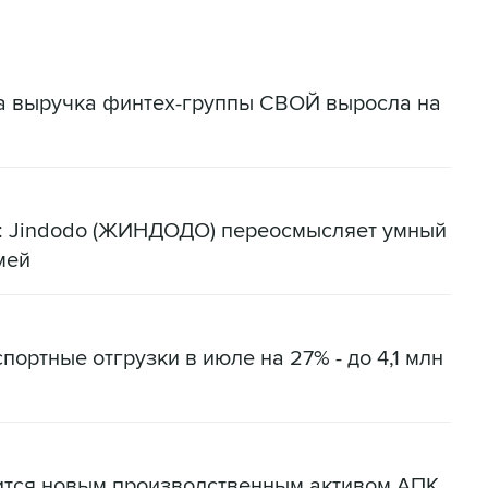
да выручка финтех-группы СВОЙ выросла на
я: Jindodo (ЖИНДОДО) переосмысляет умный
мей
портные отгрузки в июле на 27% - до 4,1 млн
ится новым производственным активом АПК