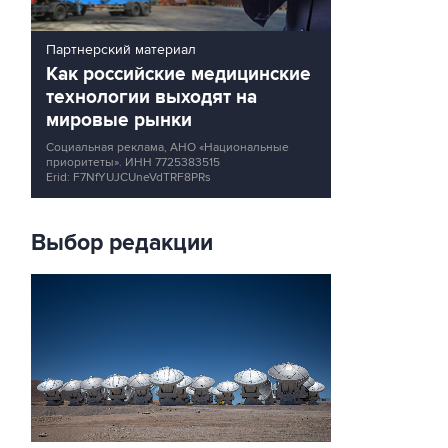
Партнерский материал
Как российские медицинские
технологии выходят на
мировые рынки
Социальная реклама, АНО «Национальные
приоритеты».
ИНН 7725383515
Erid: F7NfYUJCUneVdTRF8PRs
Выбор редакции