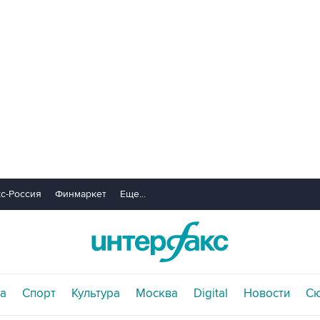
с-Россия
Финмаркет
Еще...
а
Спорт
Культура
Москва
Digital
Новости
С