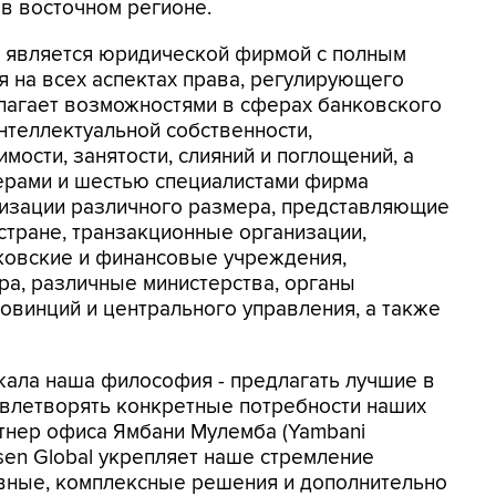
в восточном регионе.
ht является юридической фирмой с полным
я на всех аспектах права, регулирующего
лагает возможностями в сферах банковского
нтеллектуальной собственности,
ости, занятости, слияний и поглощений, а
нерами и шестью специалистами фирма
низации различного размера, представляющие
стране, транзакционные организации,
ковские и финансовые учреждения,
ра, различные министерства, органы
ровинций и центрального управления, а также
жала наша философия - предлагать лучшие в
овлетворять конкретные потребности наших
ртнер офиса Ямбани Мулемба (Yambani
sen Global укрепляет наше стремление
вные, комплексные решения и дополнительно