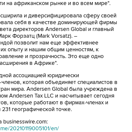
ти на африканском рынке и во всем мире".
 расширила и диверсифицировала сферу своей
овала себя в качестве доминирующей фирмы
овета директоров Andersen Global и главный
рк Форзатц (Mark Vorsatz). –
мандой позволит нам еще эффективнее
 их опыту и нашим общим ценностям, к
равление и прозрачность. Это еще одно
расширения в Африке".
дной ассоциацией юридически
членов, которая объединяет специалистов в
тран мира. Andersen Global была учреждена в
ом Andersen Tax LLC и насчитывает сегодня
тов, которые работают в фирмах-членах и
 231 географической точке.
 businesswire.com:
ome/20210119005101/en/