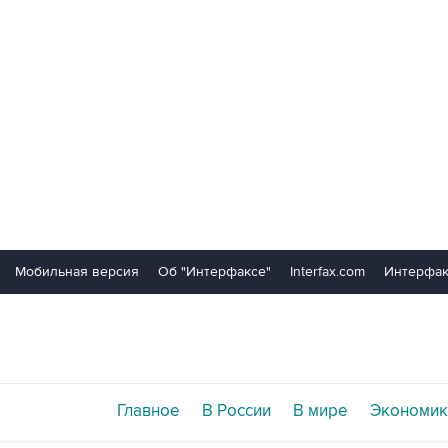
Мобильная версия
Об "Интерфаксе"
Interfax.com
Интерфак
Главное
В России
В мире
Экономик