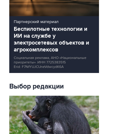
Партнерский материал
Беспилотные технологии и
ИИ на службе у
электросетевых объектов и
агрокомплексов
Социальная реклама, АНО «Национальные
приоритеты».
ИНН 7725383515
Erid: F7NfYUJCUneVdwcydK6A
Выбор редакции