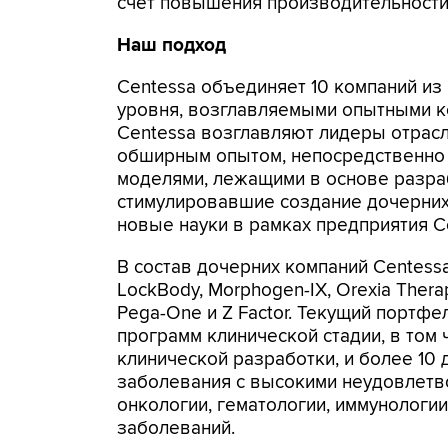
счёт повышения производительност
Наш подход
Centessa объединяет 10 компаний из
уровня, возглавляемыми опытными 
Centessa возглавляют лидеры отрас
обширным опытом, непосредственно
моделями, лежащими в основе разра
стимулировавшие создание дочерних
новые науки в рамках предприятия C
В состав дочерних компаний Centessa в
LockBody, Morphogen-IX, Orexia Therapeu
Pega-One и Z Factor. Текущий портфел
программ клинической стадии, в том 
клинической разработки, и более 10
заболевания с высокими неудовлетв
онкологии, гематологии, иммунологии
заболеваний.