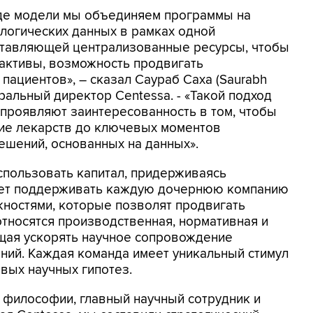
де модели мы объединяем программы на
огических данных в ​​рамках одной
ставляющей централизованные ресурсы, чтобы
активы, возможность продвигать
ациентов», – сказал Саураб Саха (Saurabh
еральный директор Centessa. - «Такой подход
 проявляют заинтересованность в том, чтобы
ие лекарств до ключевых моментов
ешений, основанных на данных».
спользовать капитал, придерживаясь
удет поддерживать каждую дочернюю компанию
ностями, которые позволят продвигать
тносятся производственная, нормативная и
щая ускорять научное сопровождение
ний. Каждая команда имеет уникальный стимул
вых научных гипотез.
р философии, главный научный сотрудник и