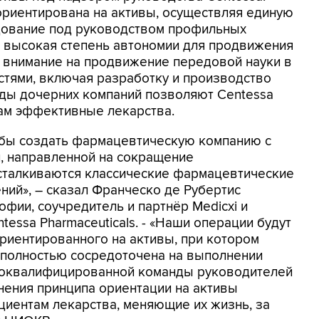
ориентирована на активы, осуществляя единую
дование под руководством профильных
я высокая степень автономии для продвижения
внимание на продвижение передовой науки в
стями, включая разработку и производство
нды дочерних компаний позволяют Centessa
там эффективные лекарства.
тобы создать фармацевтическую компанию с
 направленной ​​на сокращение
сталкиваются классические фармацевтические
ний», – сказал Франческо де Рубертис
софии, соучредитель и партнёр Medicxi и
essa Pharmaceuticals. - «Наши операции будут
ориентированного на активы, при котором
 полностью сосредоточена на выполнении
коквалифицированной команды руководителей
нения принципа ориентации на активы
циентам лекарства, меняющие их жизнь, за