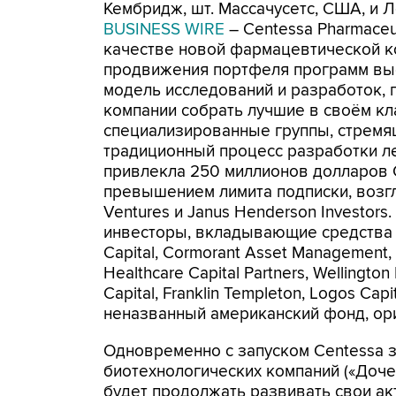
Кембридж, шт. Массачусетс, США, и 
BUSINESS WIRE
– Centessa Pharmaceut
качестве новой фармацевтической ко
продвижения портфеля программ выс
модель исследований и разработок,
компании собрать лучшие в своём кл
специализированные группы, стремя
традиционный процесс разработки ле
привлекла 250 миллионов долларов 
превышением лимита подписки, возгла
Ventures и Janus Henderson Investors
инвесторы, вкладывающие средства 
Capital, Cormorant Asset Management, T
Healthcare Capital Partners, Wellingt
Capital, Franklin Templeton, Logos Capit
неназванный американский фонд, ор
Одновременно с запуском Centessa з
биотехнологических компаний («Доче
будет продолжать развивать свои ак