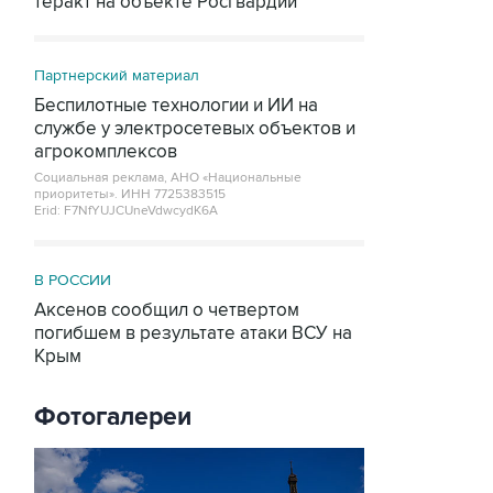
теракт на объекте Росгвардии
Партнерский материал
Беспилотные технологии и ИИ на
службе у электросетевых объектов и
агрокомплексов
Социальная реклама, АНО «Национальные
приоритеты».
ИНН 7725383515
Erid: F7NfYUJCUneVdwcydK6A
В РОССИИ
Аксенов сообщил о четвертом
погибшем в результате атаки ВСУ на
Крым
Фотогалереи