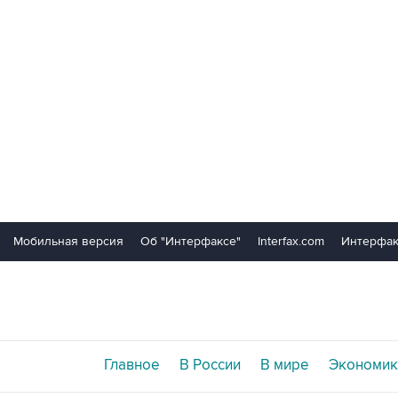
Мобильная версия
Об "Интерфаксе"
Interfax.com
Интерфак
Главное
В России
В мире
Экономик