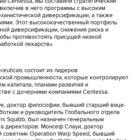
ая Centessa, мы составили стратегический
 включив в него программы с высоким
еханистической диверсификации, а также
иями. Этот высококачественный портфель
ной диверсификации, снижения риска и
тобы противостоять присущей низкой
работкой лекарств».
euticals состоит из лидеров
ской промышленности, которые контролируют
м капитала, планами развития и
стве с дочерними компаниями Centessa.
ук, доктор философии, бывший старший вице-
боткам и руководитель Глобального отдела
ers Squibb, был назначен генеральным
а директоров. Монсеф Слауи, доктор
 советник Operation Warp Speed, бывший