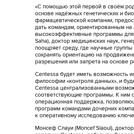
«С помощью этой первой в своём ро
основе надёжных генетических и биол
фармацевтической компании, предо
дать командам, ориентированным на 
высокоэффективные программы для п
Saha), доктор медицинских наук, ген
поощряет среду, где научные группы
сохранять ориентацию на продвижен
разрешения или запрета на основе р
Centessa будет иметь возможность и
философии «контроля данных», и б
Centessa централизованными возмож
соответствующие программы. К ним о
операционная поддержка, позволяю
программ командами дочерних компа
к оперативному исследованию ключе
Монсеф Слауи (Moncef Slaoui), докто