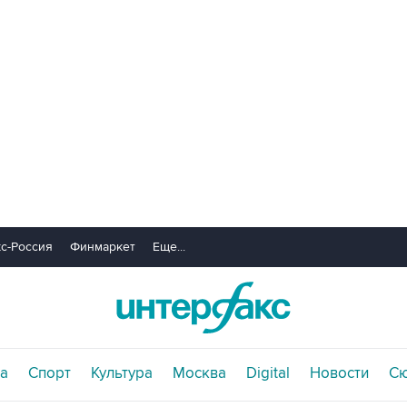
с-Россия
Финмаркет
Еще...
а
Спорт
Культура
Москва
Digital
Новости
С