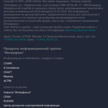
Copyright © 1991—2026 Interfax. Все права защищены. Сетевое издание
"Интерфакс.ру". Свидетельство о регистрации СМИ ЭЛ № ФС 77 - 84928 выдано
Федеральной службой по надзору в сфере связи, информационных технологий и
массовых коммуникаций (Роскомнадзор) 21.03.2023. Вся информация,
размещенная на данном веб-сайте, предназначена только для персонального
пользования и не подлежит дальнейшему воспроизведению и/или
распространению в какой-либо форме, иначе как с письменного разрешения
Интерфакса.
Сайт Interfax.ru (далее – сайт) использует файлы cookie. Продолжая работу с
сайтом, Вы соглашаетесь на сбор и последующую
обработку файлов cookie
.
Адрес: Россия, 127006, Москва, 1-я Тверская-Ямская улица, дом 2, стр.1, тел.:
+7 (499) 250-98-40
, факс:
+7 (499) 250-97-27
Продукты информационной группы
"Интерфакс"
Информация о компаниях, товарах и людях
СПАРК
X-Compliance
СКАУТ
Маркер
АСТРА
Новости и рынки
Новости "Интерфакса"
СКАН
RUDATA
Центр раскрытия корпоративной информации