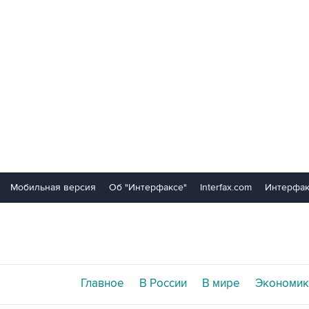
Мобильная версия
Об "Интерфаксе"
Interfax.com
Интерфак
Главное
В России
В мире
Экономик