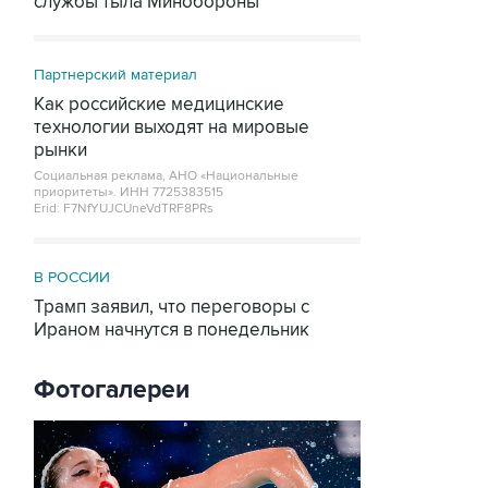
службы тыла Минобороны
Партнерский материал
Как российские медицинские
технологии выходят на мировые
рынки
Социальная реклама, АНО «Национальные
приоритеты».
ИНН 7725383515
Erid: F7NfYUJCUneVdTRF8PRs
В РОССИИ
Трамп заявил, что переговоры с
Ираном начнутся в понедельник
Фотогалереи