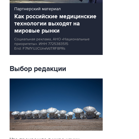
Партнерский материал
Как российские медицинские
технологии выходят на
мировые рынки
Социальная реклама, АНО «Национальные
приоритеты».
ИНН 7725383515
Erid: F7NfYUJCUneVdTRF8PRs
Выбор редакции