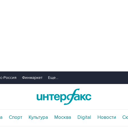
с-Россия
Финмаркет
Еще...
а
Спорт
Культура
Москва
Digital
Новости
С