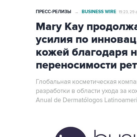
ПРЕСС-РЕЛИЗЫ
BUSINESS WIRE
→
19:23, 29
Mary Kay продолжа
усилия по инновац
кожей благодаря 
переносимости ре
Глобальная косметическая компа
разработки в области ухода за к
Anual de Dermatólogos Latinoamer