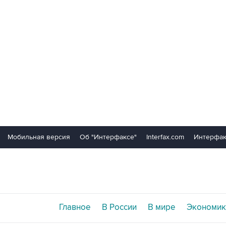
Мобильная версия
Об "Интерфаксе"
Interfax.com
Интерфак
Главное
В России
В мире
Экономик