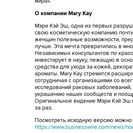
мира».
О компании
Mary
Kay
Мэри Кэй Эш, одна из первых разруш
свою косметическую компанию почти 
женщин полезные возможности, пред
лучше. Эта мечта превратилась в м
Независимых консультантов по красот
инвестирует в науку, лежащую в осн
средства для ухода за кожей, декор
ароматы. Mary Kay стремится расшир
сотрудничая с организациями со все
исследований раковых заболеваний,
украшению наших сообществ и поощр
Оригинальное видение Мэри Кэй Эш 
за раз.
Посмотреть исходную версию можно 
https://www.businesswire.com/news/