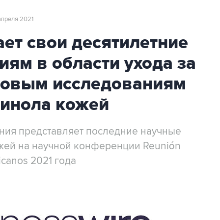
 апреля 2021
ет свои десятилетние
иям в области ухода за
новым исследованиям
тинола кожей
ния представляет последние научные
ожей на научной конференции Reunión
icanos 2021 года