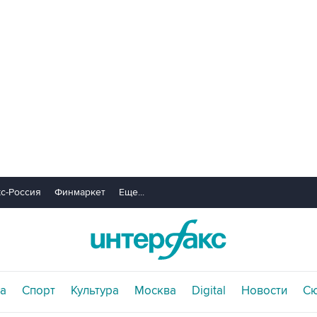
с-Россия
Финмаркет
Еще...
а
Спорт
Культура
Москва
Digital
Новости
С