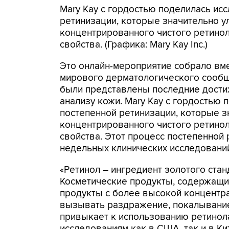
Mary Kay с гордостью поделилась ис
ретинизации, которые значительно 
концентрированного чистого ретинол
свойства. (Графика: Mary Kay Inc.)
Это онлайн-мероприятие собрало вме
мирового дерматологического сообщ
были представлены последние дости
анализу кожи. Mary Kay с гордостью
постепенной ретинизации, которые 
концентрированного чистого ретинол
свойства. Этот процесс постепенной 
недельных клинических исследований
«Ретинол – ингредиент золотого стан
Косметические продукты, содержащие
продукты с более высокой концентр
вызывать раздражение, покалывание
привыкает к использованию ретинола
исследованиям как в США, так и в Ки