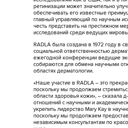
ретинизации может значительно улу
обеспечивать его известные преимущ
главный управляющий по научным исс
честь представить на престижном м
исследований среди ведущих мировых
RADLA была создана в 1972 году в с
социальной ответственностью дерма
ежегодной конференции ведущие экс
собираются для обмена научными от
областях дерматологии.
«Наше участие в RADLA – это прекра
поскольку мы продолжаем стремиться
области здоровья кожи», – сказала д
отношений с научными и академичес
укрепить лидерство Mary Kay в науч
поскольку мы продолжаем предостав
независимым консультантам по красо