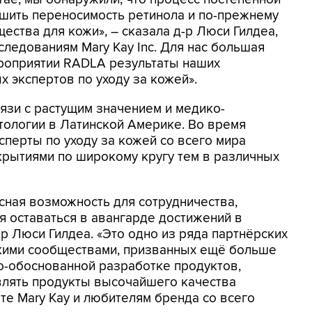
чшить переносимость ретинола и по-прежнему
ества для кожи», – сказала д-р Люси Гилдеа,
ледованиям Mary Kay Inc. Для нас большая
ероприятии RADLA результаты наших
 экспертов по уходу за кожей».
вязи с растущим значением и медико-
тологии в Латинской Америке. Во время
перты по уходу за кожей со всего мира
крытиями по широкому кругу тем в различных
сная возможность для сотрудничества,
 оставаться в авангарде достижений в
-р Люси Гилдеа. «Это одно из ряда партнёрских
кими сообществами, призванных ещё больше
но-обоснованной разработке продуктов,
лять продукты высочайшего качества
те Mary Kay и любителям бренда со всего