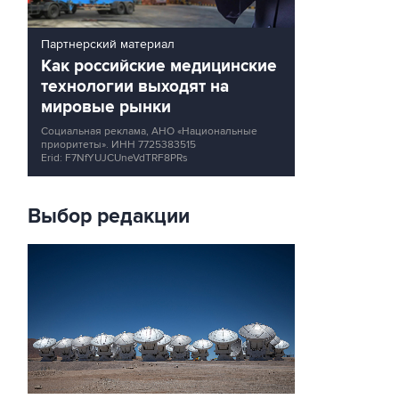
Партнерский материал
Как российские медицинские
технологии выходят на
мировые рынки
Социальная реклама, АНО «Национальные
приоритеты».
ИНН 7725383515
Erid: F7NfYUJCUneVdTRF8PRs
Выбор редакции