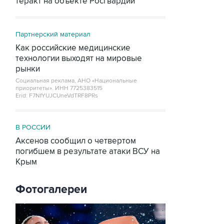
теракт на объекте Росгвардии
Партнерский материал
Как российские медицинские
технологии выходят на мировые
рынки
Социальная реклама, АНО «Национальные
приоритеты».
ИНН 7725383515
Erid: F7NfYUJCUneVdTRF8PRs
В РОССИИ
Аксенов сообщил о четвертом
погибшем в результате атаки ВСУ на
Крым
Фотогалереи