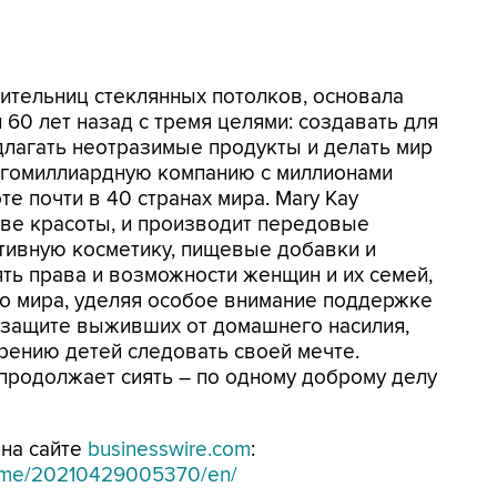
ительниц стеклянных потолков, основала
60 лет назад с тремя целями: создавать для
лагать неотразимые продукты и делать мир
ногомиллиардную компанию с миллионами
е почти в 40 странах мира. Mary Kay
ове красоты, и производит передовые
ативную косметику, пищевые добавки и
ять права и возможности женщин и их семей,
го мира, уделяя особое внимание поддержке
 защите выживших от домашнего насилия,
ению детей следовать своей мечте.
продолжает сиять – по одному доброму делу
на сайте
businesswire.com
:
home/20210429005370/en/