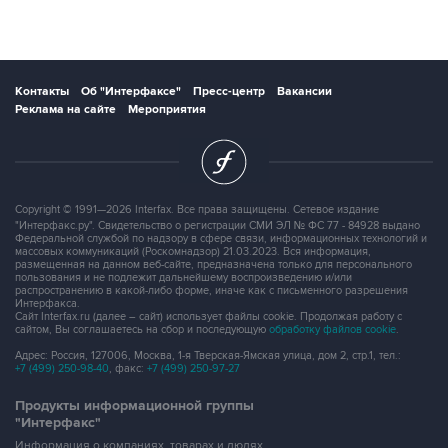
Контакты
Об "Интерфаксе"
Пресс-центр
Вакансии
Реклама на сайте
Мероприятия
Copyright © 1991—2026 Interfax. Все права защищены. Сетевое издание
"Интерфакс.ру". Свидетельство о регистрации СМИ ЭЛ № ФС 77 - 84928 выдано
Федеральной службой по надзору в сфере связи, информационных технологий и
массовых коммуникаций (Роскомнадзор) 21.03.2023. Вся информация,
размещенная на данном веб-сайте, предназначена только для персонального
пользования и не подлежит дальнейшему воспроизведению и/или
распространению в какой-либо форме, иначе как с письменного разрешения
Интерфакса.
Сайт Interfax.ru (далее – сайт) использует файлы cookie. Продолжая работу с
сайтом, Вы соглашаетесь на сбор и последующую
обработку файлов cookie
.
Адрес: Россия, 127006, Москва, 1-я Тверская-Ямская улица, дом 2, стр.1, тел.:
+7 (499) 250-98-40
, факс:
+7 (499) 250-97-27
Продукты информационной группы
"Интерфакс"
Информация о компаниях, товарах и людях