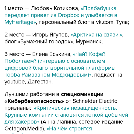
1 место — Любовь Котикова,
«Прабабушка
передает привет из Dropbox и улыбается в
MyHeritage»
, персональный блог в vk.com, Тула;
2 место — Игорь Ягупов,
«Арктика на связи!»
,
блог «Бумажный городок», Мурманск;
3 место — Елена Еськина,
«Чай? Кофе?
Поболтаем? (интервью с основателем
цифровой благотворительной платформы
Tooba Рамазаном Меджидовым)»
, подкаст на
youtube, Дагестан.
Лучшими работами в
спецноминации
«Кибербезопасность»
от Schneider Electric
признаны:
«Критическая незащищенность.
Крупные компании становятся легкой добычей
для хакеров»
(Анна Лапина, сетевое издание
Octagon.Media),
«На чём строится