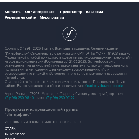
Контакты
Об "Интерфаксе"
Пресс-центр
Вакансии
Реклама на сайте
Мероприятия
Copyright © 1991—2026 Interfax. Все права защищены. Сетевое издание
"Интерфакс.ру". Свидетельство о регистрации СМИ ЭЛ № ФС 77 - 84928 выдано
Федеральной службой по надзору в сфере связи, информационных технологий и
массовых коммуникаций (Роскомнадзор) 21.03.2023. Вся информация,
размещенная на данном веб-сайте, предназначена только для персонального
пользования и не подлежит дальнейшему воспроизведению и/или
распространению в какой-либо форме, иначе как с письменного разрешения
Интерфакса.
Сайт Interfax.ru (далее – сайт) использует файлы cookie. Продолжая работу с
сайтом, Вы соглашаетесь на сбор и последующую
обработку файлов cookie
.
Адрес: Россия, 127006, Москва, 1-я Тверская-Ямская улица, дом 2, стр.1, тел.:
+7 (499) 250-98-40
, факс:
+7 (499) 250-97-27
Продукты информационной группы
"Интерфакс"
Информация о компаниях, товарах и людях
СПАРК
X-Compliance