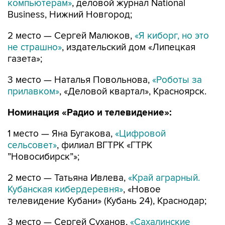
компьютерам»
, деловой журнал National
Business, Нижний Новгород;
2 место — Сергей Малюков,
«Я киборг, но это
не страшно»
, издательский дом «Липецкая
газета»;
3 место — Наталья Повольнова,
«Роботы за
прилавком»
, «Деловой квартал», Красноярск.
Номинация «Радио и телевидение»:
1 место — Яна Бугакова,
«Цифровой
сельсовет»
, филиал ВГТРК «ГТРК
”Новосибирск”»;
2 место — Татьяна Ивлева,
«Край аграрный.
Кубанская кибердеревня»
, «Новое
телевидение Кубани» (Кубань 24), Краснодар;
3 место — Сергей Суханов,
«Сахалинские