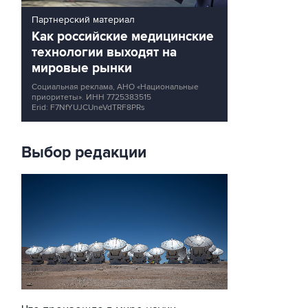
Партнерский материал
Как российские медицинские
технологии выходят на
мировые рынки
Социальная реклама, АНО «Национальные
приоритеты».
ИНН 7725383515
Erid: F7NfYUJCUneVdTRF8PRs
Выбор редакции