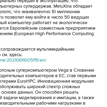
иально передан в эксплуатацию, что
пьютерных супердержав. MeluXina обладает
лопс, что эквивалентно 10 миллионам
то позволит ему войти в число 50 ведущих
ый компьютер работает на экологически
уется Европейским совместным предприятием
ниям (European High Performance Computing
 сопровождается мультимедийными
см. здесь:
ome/20210611005115/en/
лопсным суперкомпьютером Vega в Словении
водительных компьютеров в ЕС, став первыми
ютерами EuroHPC. Инновационная модульная
 обслуживать широкий спектр сложных
 основе данных. Он способен решать
 задачи моделирования и имитации, а также
изводительными рабочими нагрузками в