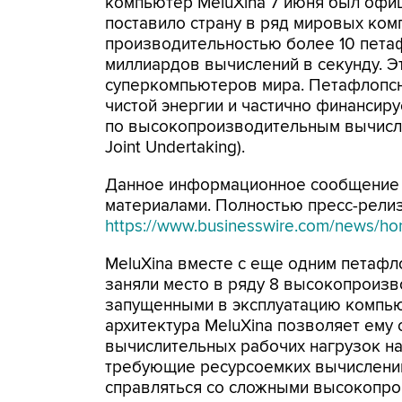
компьютер MeluXina 7 июня был офиц
поставило страну в ряд мировых ком
производительностью более 10 петаф
миллиардов вычислений в секунду. Э
суперкомпьютеров мира. Петафлопсн
чистой энергии и частично финансир
по высокопроизводительным вычисле
Joint Undertaking).
Данное информационное сообщение
материалами. Полностью пресс-релиз 
https://www.businesswire.com/news/h
MeluXina вместе с еще одним петаф
заняли место в ряду 8 высокопроиз
запущенными в эксплуатацию компь
архитектура MeluXina позволяет ему
вычислительных рабочих нагрузок на
требующие ресурсоемких вычислений
справляться со сложными высокопро