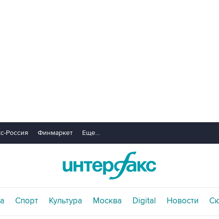
с-Россия
Финмаркет
Еще...
а
Спорт
Культура
Москва
Digital
Новости
С