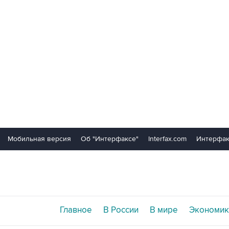
Мобильная версия
Об "Интерфаксе"
Interfax.com
Интерфак
Главное
В России
В мире
Экономик