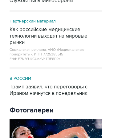
службы тыла Минобороны
Партнерский материал
Как российские медицинские
технологии выходят на мировые
рынки
Социальная реклама, АНО «Национальные
приоритеты».
ИНН 7725383515
Erid: F7NfYUJCUneVdTRF8PRs
В РОССИИ
Трамп заявил, что переговоры с
Ираном начнутся в понедельник
Фотогалереи