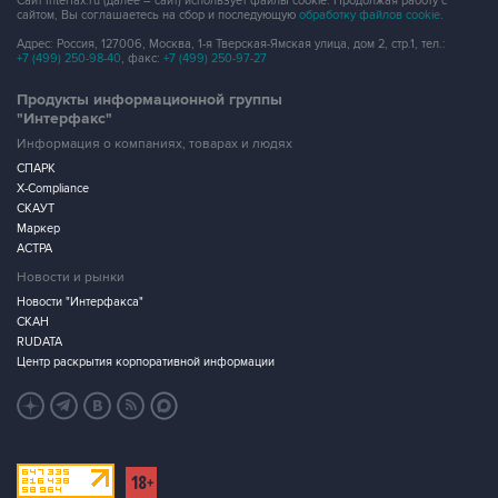
Сайт Interfax.ru (далее – сайт) использует файлы cookie. Продолжая работу с
сайтом, Вы соглашаетесь на сбор и последующую
обработку файлов cookie
.
Адрес: Россия, 127006, Москва, 1-я Тверская-Ямская улица, дом 2, стр.1, тел.:
+7 (499) 250-98-40
, факс:
+7 (499) 250-97-27
Продукты информационной группы
"Интерфакс"
Информация о компаниях, товарах и людях
СПАРК
X-Compliance
СКАУТ
Маркер
АСТРА
Новости и рынки
Новости "Интерфакса"
СКАН
RUDATA
Центр раскрытия корпоративной информации