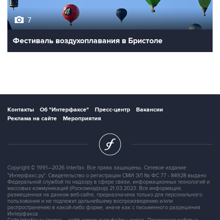
7
Фестиваль воздухоплавания в Бристоле
Контакты
Об "Интерфаксе"
Пресс-центр
Вакансии
Реклама на сайте
Мероприятия
Copyright © 1991—2026 Interfax. Все права защищены. Сетевое издание
"Интерфакс.ру". Свидетельство о регистрации СМИ ЭЛ № ФС 77 - 84928 выдано
Федеральной службой по надзору в сфере связи, информационных технологий и
массовых коммуникаций (Роскомнадзор) 21.03.2023. Вся информация,
размещенная на данном веб-сайте, предназначена только для персонального
пользования и не подлежит дальнейшему воспроизведению и/или
распространению в какой-либо форме, иначе как с письменного разрешения
Интерфакса.