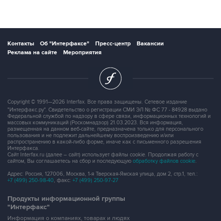
Контакты
Об "Интерфаксе"
Пресс-центр
Вакансии
Реклама на сайте
Мероприятия
Copyright © 1991—2026 Interfax. Все права защищены. Сетевое издание
"Интерфакс.ру". Свидетельство о регистрации СМИ ЭЛ № ФС 77 - 84928 выдано
Федеральной службой по надзору в сфере связи, информационных технологий и
массовых коммуникаций (Роскомнадзор) 21.03.2023. Вся информация,
размещенная на данном веб-сайте, предназначена только для персонального
пользования и не подлежит дальнейшему воспроизведению и/или
распространению в какой-либо форме, иначе как с письменного разрешения
Интерфакса.
Сайт Interfax.ru (далее – сайт) использует файлы cookie. Продолжая работу с
сайтом, Вы соглашаетесь на сбор и последующую
обработку файлов cookie
.
Адрес: Россия, 127006, Москва, 1-я Тверская-Ямская улица, дом 2, стр.1, тел.:
+7 (499) 250-98-40
, факс:
+7 (499) 250-97-27
Продукты информационной группы
"Интерфакс"
Информация о компаниях, товарах и людях