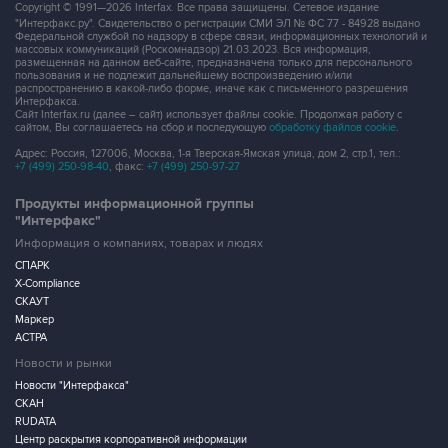
Copyright © 1991—2026 Interfax. Все права защищены. Сетевое издание
"Интерфакс.ру". Свидетельство о регистрации СМИ ЭЛ № ФС 77 - 84928 выдано
Федеральной службой по надзору в сфере связи, информационных технологий и
массовых коммуникаций (Роскомнадзор) 21.03.2023. Вся информация,
размещенная на данном веб-сайте, предназначена только для персонального
пользования и не подлежит дальнейшему воспроизведению и/или
распространению в какой-либо форме, иначе как с письменного разрешения
Интерфакса.
Сайт Interfax.ru (далее – сайт) использует файлы cookie. Продолжая работу с
сайтом, Вы соглашаетесь на сбор и последующую
обработку файлов cookie
.
Адрес: Россия, 127006, Москва, 1-я Тверская-Ямская улица, дом 2, стр.1, тел.:
+7 (499) 250-98-40
, факс:
+7 (499) 250-97-27
Продукты информационной группы
"Интерфакс"
Информация о компаниях, товарах и людях
СПАРК
X-Compliance
СКАУТ
Маркер
АСТРА
Новости и рынки
Новости "Интерфакса"
СКАН
RUDATA
Центр раскрытия корпоративной информации