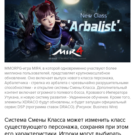
MMORPG-игра MIR4, в которой одновременно участвуют более
миллиона пользователей, представляет крупномасштабное
обновление. Оно включает выпуск нового класса персонажа,
Арбалетчика - стрелка из арбалета с чрезвычайно разрушительными
способностями - и открытие системы Смены Класса. Дополнительный
контент включает огромного полевого босса, Кровавого Императора
Утукана, и новую систему развития - Уединенное обучение. Кроме того,
элементы XDRACO будут обновлены, и будет запущен официальный
сервис DSP (программа ставок DRACO). (Рисунок: Business Wire)
Система Смены Класса может изменить класс
существующего персонажа, сохраняя при этом
его характеристики. Игроки могут выбирать