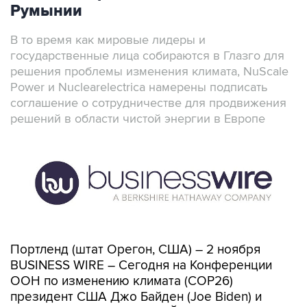
Румынии
В то время как мировые лидеры и
государственные лица собираются в Глазго для
решения проблемы изменения климата, NuScale
Power и Nuclearelectrica намерены подписать
соглашение о сотрудничестве для продвижения
решений в области чистой энергии в Европе
Портленд (штат Орегон, США) – 2 ноября
BUSINESS WIRE – Сегодня на Конференции
ООН по изменению климата (COP26)
президент США Джо Байден (Joe Biden) и