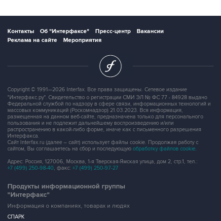
Контакты
Об "Интерфаксе"
Пресс-центр
Вакансии
Реклама на сайте
Мероприятия
Copyright © 1991—2026 Interfax. Все права защищены. Сетевое издание
"Интерфакс.ру". Свидетельство о регистрации СМИ ЭЛ № ФС 77 - 84928 выдано
Федеральной службой по надзору в сфере связи, информационных технологий и
массовых коммуникаций (Роскомнадзор) 21.03.2023. Вся информация,
размещенная на данном веб-сайте, предназначена только для персонального
пользования и не подлежит дальнейшему воспроизведению и/или
распространению в какой-либо форме, иначе как с письменного разрешения
Интерфакса.
Сайт Interfax.ru (далее – сайт) использует файлы cookie. Продолжая работу с
сайтом, Вы соглашаетесь на сбор и последующую
обработку файлов cookie
.
Адрес: Россия, 127006, Москва, 1-я Тверская-Ямская улица, дом 2, стр.1, тел.:
+7 (499) 250-98-40
, факс:
+7 (499) 250-97-27
Продукты информационной группы
"Интерфакс"
Информация о компаниях, товарах и людях
СПАРК